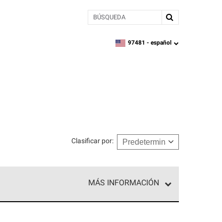
BÚSQUEDA
97481 -
español
zipcode,
language
Clasificar por
:
MÁS INFORMACIÓN
ed exclusiva de profesionales de techos que
o y confiabilidad.