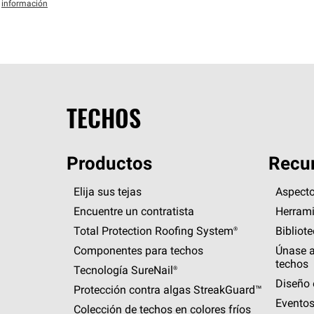
información
TECHOS
Productos
Recur
Elija sus tejas
Aspecto
Encuentre un contratista
Herrami
Total Protection Roofing
System®
Bibliot
Componentes para techos
Únase a
techos
Tecnología
SureNail®
Diseño 
Protección contra algas
StreakGuard™
Eventos
Colección de techos en colores fríos