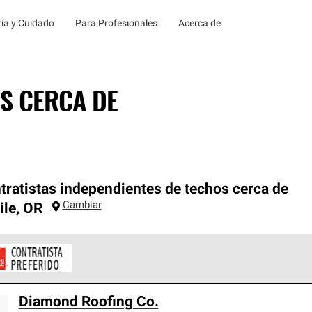
ía y Cuidado
Para Profesionales
Acerca de
S CERCA DE
tratistas independientes de techos cerca de
Cambiar
ile
,
OR
ontratistas Preferenciales de Owens Corning son parte de una r
Diamond Roofing Co.
en con altos estándares y requisitos estrictos de profesionalism