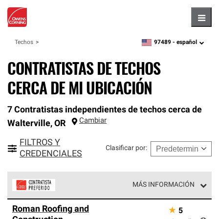
Hambu
97489 -
español
Techos
zipcode,
language
CONTRATISTAS DE TECHOS
CERCA DE MI UBICACIÓN
7 Contratistas independientes de techos cerca de
Cambiar
Walterville
,
OR
FILTROS Y
Clasificar por
:
CREDENCIALES
MÁS INFORMACIÓN
Los Contratistas Preferenciales de Owens Corning son
Roman Roofing and
★
5
parte de una red exclusiva de profesionales de techos