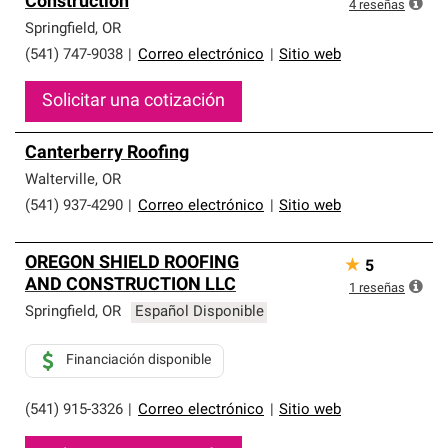
Construction
que cumplen con altos estándares y requisitos estrictos
4
reseñas
de profesionalismo y confiabilidad.
Springfield
,
OR
(541) 747-9038
|
Correo electrónico
|
Sitio web
Solicitar una cotización
Canterberry Roofing
Walterville
,
OR
(541) 937-4290
|
Correo electrónico
|
Sitio web
OREGON SHIELD ROOFING
★
5
AND CONSTRUCTION LLC
1
reseñas
Springfield
,
OR
Español Disponible
Financiación disponible
(541) 915-3326
|
Correo electrónico
|
Sitio web