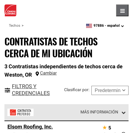
Hambu
97886 -
español
Techos
zipcode,
language
CONTRATISTAS DE TECHOS
CERCA DE MI UBICACIÓN
3 Contratistas independientes de techos cerca de
Cambiar
Weston
,
OR
FILTROS Y
Clasificar por
:
CREDENCIALES
MÁS INFORMACIÓN
Los Contratistas Preferenciales de Owens Corning son
Elsom Roofing, Inc.
★
5
parte de una red exclusiva de profesionales de techos