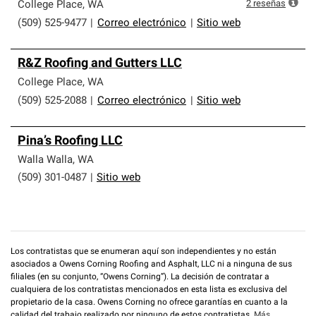
que cumplen con altos estándares y requisitos estrictos
2
reseñas
College Place
,
WA
de profesionalismo y confiabilidad.
(509) 525-9477
|
Correo electrónico
|
Sitio web
R&Z Roofing and Gutters LLC
College Place
,
WA
(509) 525-2088
|
Correo electrónico
|
Sitio web
Pina’s Roofing LLC
Walla Walla
,
WA
(509) 301-0487
|
Sitio web
Los contratistas que se enumeran aquí son independientes y no están
asociados a Owens Corning Roofing and Asphalt, LLC ni a ninguna de sus
filiales (en su conjunto, “Owens Corning”). La decisión de contratar a
cualquiera de los contratistas mencionados en esta lista es exclusiva del
propietario de la casa. Owens Corning no ofrece garantías en cuanto a la
calidad del trabajo realizado por ninguno de estos contratistas.
Más