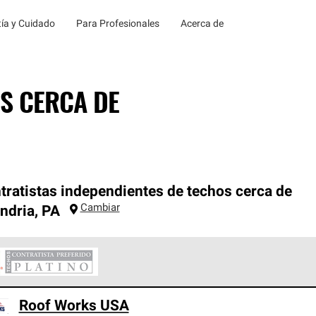
ía y Cuidado
Para Profesionales
Acerca de
S CERCA DE
tratistas independientes de techos cerca de
Cambiar
ndria
,
PA
ontratistas Preferenciales Platinum de Owens Corning constituye
Roof Works USA
en con estándares estrictos de profesionalismo, confiabilidad 