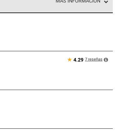
MÁS INFORMACIÓN
ed exclusiva de profesionales de techos que
o y confiabilidad.
★
7
reseñas
4.29