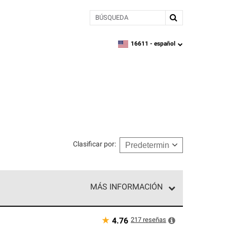
BÚSQUEDA
16611 -
español
zipcode,
language
Clasificar por
:
MÁS INFORMACIÓN
n el nivel superior de nuestra red exclusiva y
y destreza incomparable. Solo ellos pueden
★
217
reseñas
4.76