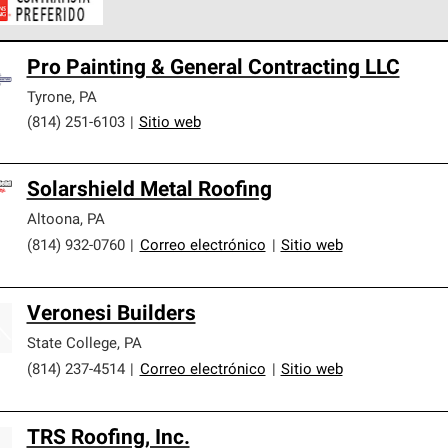
ontratistas Preferenciales de Owens Corning son parte de una r
Pro Painting & General Contracting LLC
en con altos estándares y requisitos estrictos de profesionalism
Tyrone
,
PA
(814) 251-6103
|
Sitio web
Solarshield Metal Roofing
Altoona
,
PA
(814) 932-0760
|
Correo electrónico
|
Sitio web
Veronesi Builders
State College
,
PA
(814) 237-4514
|
Correo electrónico
|
Sitio web
TRS Roofing, Inc.