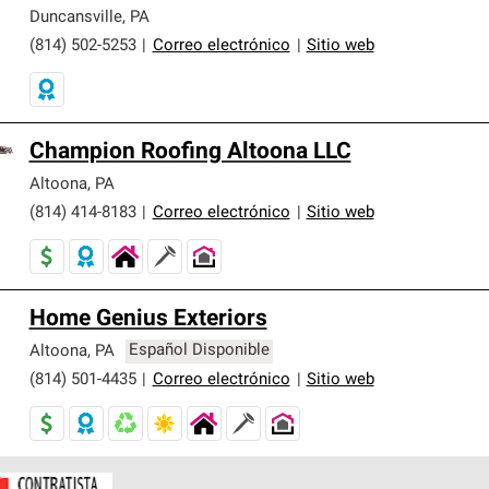
er nuestra mejor garantía de sistemas de techos.
Duncansville
,
PA
(814) 502-5253
|
Correo electrónico
|
Sitio web
Champion Roofing Altoona LLC
Altoona
,
PA
(814) 414-8183
|
Correo electrónico
|
Sitio web
Home Genius Exteriors
Altoona
,
PA
Español Disponible
(814) 501-4435
|
Correo electrónico
|
Sitio web