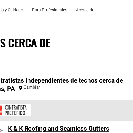
ía y Cuidado
Para Profesionales
Acerca de
S CERCA DE
tratistas independientes de techos cerca de
Cambiar
ns
,
PA
ontratistas Preferenciales de Owens Corning son parte de una r
K & K Roofing and Seamless Gutters
en con altos estándares y requisitos estrictos de profesionalism