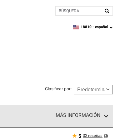
BÚSQUEDA
18810 -
español
zipcode,
language
Clasificar por
:
MÁS INFORMACIÓN
ed exclusiva de profesionales de techos que
o y confiabilidad.
★
32
reseñas
5