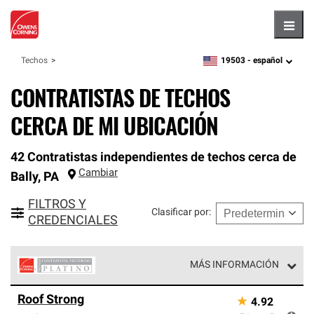
Hambu
19503 -
español
Techos
zipcode,
language
CONTRATISTAS DE TECHOS
CERCA DE MI UBICACIÓN
42 Contratistas independientes de techos cerca de
Cambiar
Bally
,
PA
FILTROS Y
Clasificar por
:
CREDENCIALES
MÁS INFORMACIÓN
Los Contratistas Preferenciales Platinum de Owens
Roof Strong
★
4.92
Corning constituyen el nivel superior de nuestra red