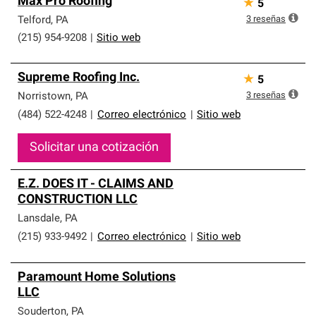
Max Pro Roofing
★
5
3
reseñas
Telford
,
PA
(215) 954-9208
|
Sitio web
Supreme Roofing Inc.
★
5
3
reseñas
Norristown
,
PA
(484) 522-4248
|
Correo electrónico
|
Sitio web
Solicitar una cotización
E.Z. DOES IT - CLAIMS AND
CONSTRUCTION LLC
Lansdale
,
PA
(215) 933-9492
|
Correo electrónico
|
Sitio web
Paramount Home Solutions
LLC
Souderton
,
PA