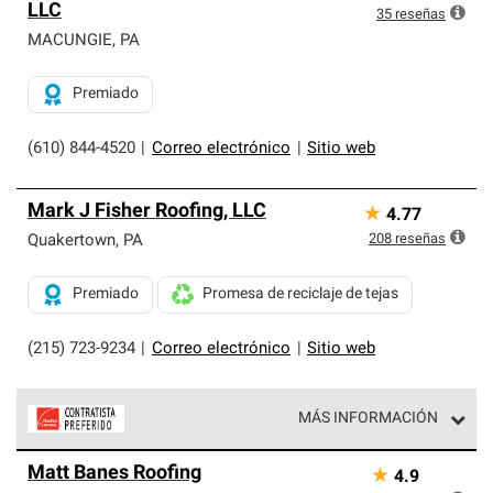
LLC
35
reseñas
MACUNGIE
,
PA
Premiado
(610) 844-4520
|
Correo electrónico
|
Sitio web
Mark J Fisher Roofing, LLC
★
4.77
208
reseñas
Quakertown
,
PA
Premiado
Promesa de reciclaje de tejas
(215) 723-9234
|
Correo electrónico
|
Sitio web
MÁS INFORMACIÓN
Los Contratistas Preferenciales de Owens Corning son
Matt Banes Roofing
★
4.9
parte de una red exclusiva de profesionales de techos