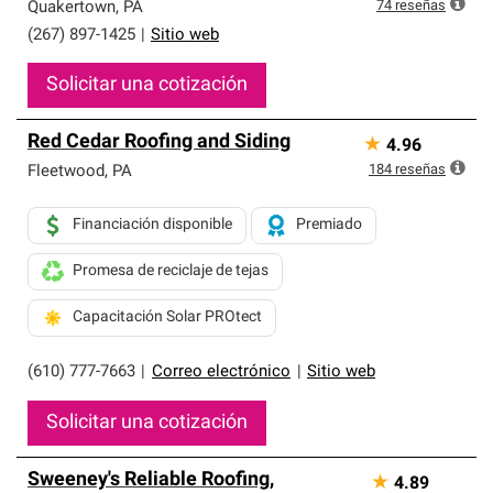
exclusiva y cumplen con estándares estrictos de
74
reseñas
Quakertown
,
PA
profesionalismo, confiabilidad y destreza incomparable.
(267) 897-1425
|
Sitio web
Solo ellos pueden ofrecer nuestra mejor garantía de
sistemas de techos.
Solicitar una cotización
Red Cedar Roofing and Siding
★
4.96
184
reseñas
Fleetwood
,
PA
Financiación disponible
Premiado
Promesa de reciclaje de tejas
Capacitación Solar PROtect
(610) 777-7663
|
Correo electrónico
|
Sitio web
Solicitar una cotización
Sweeney's Reliable Roofing,
★
4.89