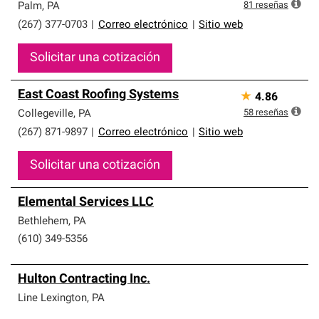
que cumplen con altos estándares y requisitos estrictos
81
reseñas
Palm
,
PA
de profesionalismo y confiabilidad.
(267) 377-0703
|
Correo electrónico
|
Sitio web
Solicitar una cotización
East Coast Roofing Systems
★
4.86
58
reseñas
Collegeville
,
PA
(267) 871-9897
|
Correo electrónico
|
Sitio web
Solicitar una cotización
Elemental Services LLC
Bethlehem
,
PA
(610) 349-5356
Hulton Contracting Inc.
Line Lexington
,
PA