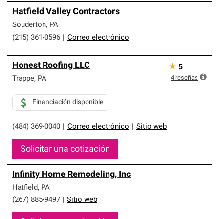
Hatfield Valley Contractors
Souderton
,
PA
(215) 361-0596
|
Correo electrónico
Honest Roofing LLC
★
5
4
reseñas
Trappe
,
PA
Financiación disponible
(484) 369-0040
|
Correo electrónico
|
Sitio web
Solicitar una cotización
Infinity Home Remodeling, Inc
Hatfield
,
PA
(267) 885-9497
|
Sitio web