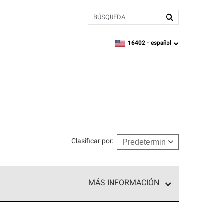
BÚSQUEDA
16402 -
español
zipcode,
language
Clasificar por
:
MÁS INFORMACIÓN
ed exclusiva de profesionales de techos que
o y confiabilidad.