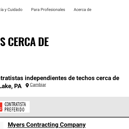
ía y Cuidado
Para Profesionales
Acerca de
S CERCA DE
tratistas independientes de techos cerca de
Cambiar
Lake
,
PA
ontratistas Preferenciales de Owens Corning son parte de una r
Myers Contracting Company
en con altos estándares y requisitos estrictos de profesionalism