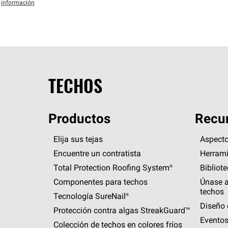
información
TECHOS
Productos
Recur
Elija sus tejas
Aspecto
Encuentre un contratista
Herrami
Total Protection Roofing
System®
Bibliot
Componentes para techos
Únase a
techos
Tecnología
SureNail®
Diseño 
Protección contra algas
StreakGuard™
Eventos
Colección de techos en colores fríos