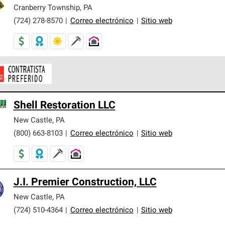
er nuestra mejor garantía de sistemas de techos.
Cranberry Township
,
PA
(724) 278-8570
|
Correo electrónico
|
Sitio web
ontratistas Preferenciales de Owens Corning son parte de una r
Shell Restoration LLC
en con altos estándares y requisitos estrictos de profesionalism
New Castle
,
PA
(800) 663-8103
|
Correo electrónico
|
Sitio web
J.I. Premier Construction, LLC
New Castle
,
PA
(724) 510-4364
|
Correo electrónico
|
Sitio web