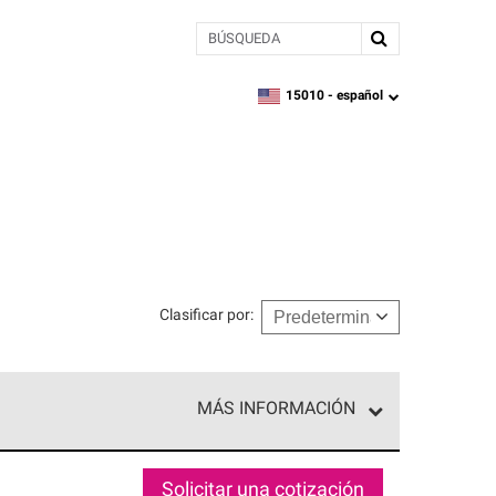
BÚSQUEDA
15010 -
español
zipcode,
language
Clasificar por
:
MÁS INFORMACIÓN
n el nivel superior de nuestra red exclusiva y
y destreza incomparable. Solo ellos pueden
Solicitar una cotización