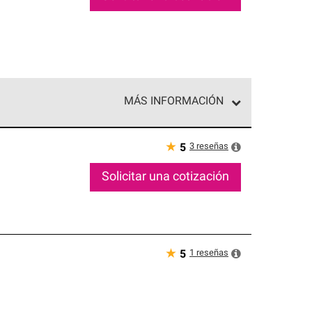
MÁS INFORMACIÓN
ed exclusiva de profesionales de techos que
o y confiabilidad.
★
3
reseñas
5
Solicitar una cotización
★
1
reseñas
5