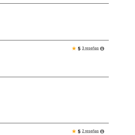
★
3
reseñas
5
★
2
reseñas
5