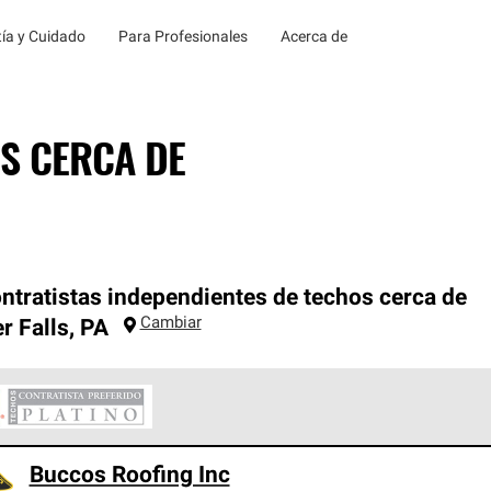
ía y Cuidado
Para Profesionales
Acerca de
S CERCA DE
ntratistas independientes de techos cerca de
Cambiar
r Falls
,
PA
ontratistas Preferenciales Platinum de Owens Corning constituye
Buccos Roofing Inc
en con estándares estrictos de profesionalismo, confiabilidad 