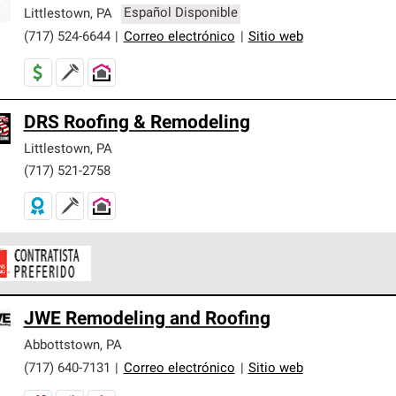
er nuestra mejor garantía de sistemas de techos.
Littlestown
,
PA
Español Disponible
(717) 524-6644
|
Correo electrónico
|
Sitio web
DRS Roofing & Remodeling
Littlestown
,
PA
(717) 521-2758
ontratistas Preferenciales de Owens Corning son parte de una r
JWE Remodeling and Roofing
en con altos estándares y requisitos estrictos de profesionalism
Abbottstown
,
PA
(717) 640-7131
|
Correo electrónico
|
Sitio web