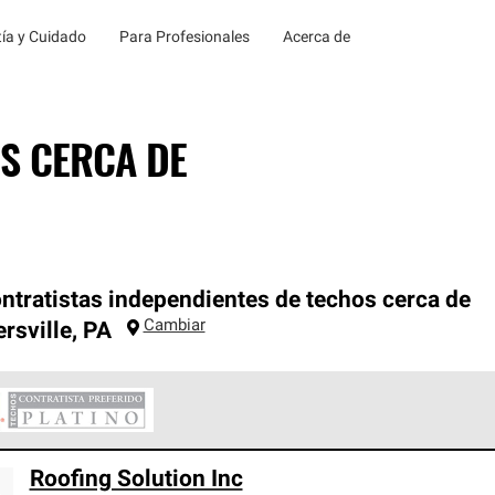
ía y Cuidado
Para Profesionales
Acerca de
S CERCA DE
ntratistas independientes de techos cerca de
Cambiar
rsville
,
PA
ontratistas Preferenciales Platinum de Owens Corning constituye
Roofing Solution Inc
en con estándares estrictos de profesionalismo, confiabilidad 