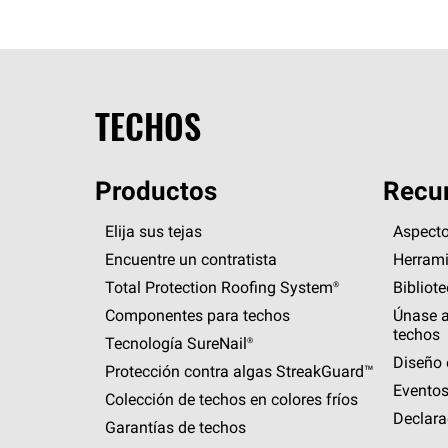
TECHOS
Productos
Recur
Elija sus tejas
Aspecto
Encuentre un contratista
Herrami
Total Protection Roofing
System®
Bibliot
Componentes para techos
Únase a
techos
Tecnología
SureNail®
Diseño 
Protección contra algas
StreakGuard™
Eventos
Colección de techos en colores fríos
Declara
Garantías de techos