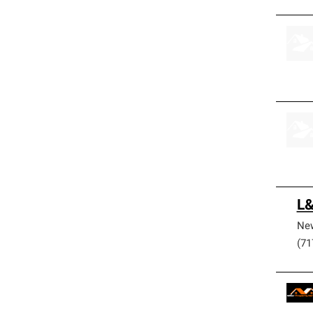
L&
New
(71