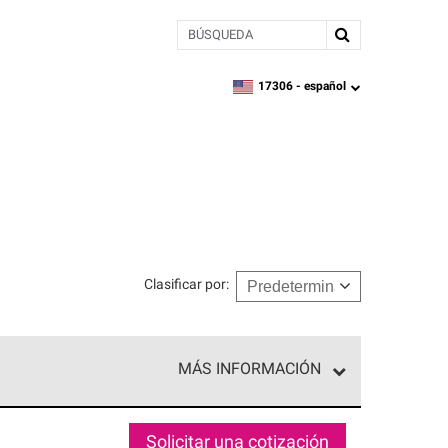
BÚSQUEDA
17306 -
español
zipcode,
language
Clasificar por
:
MÁS INFORMACIÓN
n el nivel superior de nuestra red exclusiva y
y destreza incomparable. Solo ellos pueden
Solicitar una cotización