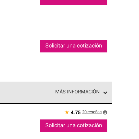
Solicitar una cotización
MÁS INFORMACIÓN
ed exclusiva de profesionales de techos que
o y confiabilidad.
★
20
reseñas
4.75
Solicitar una cotización