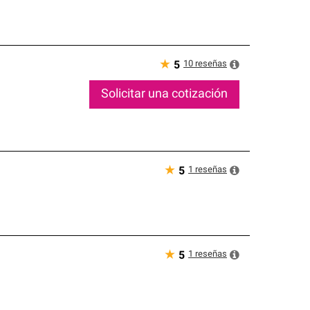
★
10
reseñas
5
Solicitar una cotización
★
1
reseñas
5
★
1
reseñas
5