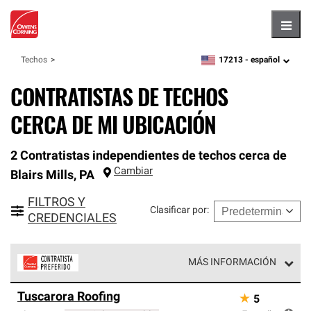
Hambu
17213 -
español
Techos
zipcode,
language
CONTRATISTAS DE TECHOS
CERCA DE MI UBICACIÓN
2 Contratistas independientes de techos cerca de
Cambiar
Blairs Mills
,
PA
FILTROS Y
Clasificar por
:
CREDENCIALES
MÁS INFORMACIÓN
Los Contratistas Preferenciales de Owens Corning son
Tuscarora Roofing
★
5
parte de una red exclusiva de profesionales de techos