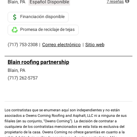
que cumplen con altos estándares y requisitos estrictos
7
reseñas
Blain
,
PA
Español Disponible
de profesionalismo y confiabilidad.
Financiación disponible
Promesa de reciclaje de tejas
(717) 753-2308
|
Correo electrónico
|
Sitio web
Blain roofing partnership
Blain
,
PA
(717) 262-5757
Los contratistas que se enumeran aquí son independientes y no están
asociados a Owens Corning Roofing and Asphalt, LLC ni a ninguna de sus
filiales (en su conjunto, “Owens Corning”). La decisión de contratar a
cualquiera de los contratistas mencionados en esta lista es exclusiva del
propietario de la casa. Owens Corning no ofrece garantías en cuanto a la