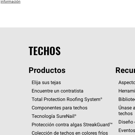
información
TECHOS
Productos
Recur
Elija sus tejas
Aspecto
Encuentre un contratista
Herrami
Total Protection Roofing
System®
Bibliot
Componentes para techos
Únase a
techos
Tecnología
SureNail®
Diseño 
Protección contra algas
StreakGuard™
Eventos
Colección de techos en colores fríos