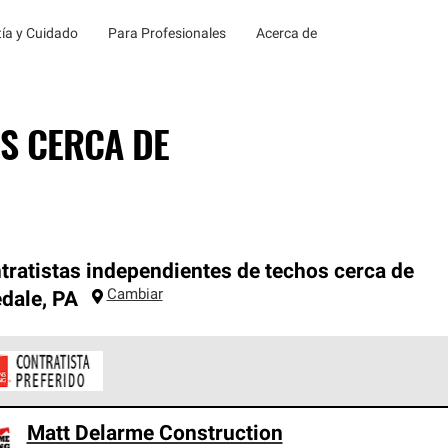
ía y Cuidado
Para Profesionales
Acerca de
S CERCA DE
tratistas independientes de techos cerca de
Cambiar
dale
,
PA
ontratistas Preferenciales de Owens Corning son parte de una r
Matt Delarme Construction
en con altos estándares y requisitos estrictos de profesionalism