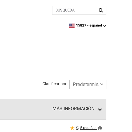
BÚSQUEDA
15827 -
español
zipcode,
language
Clasificar por
:
MÁS INFORMACIÓN
ed exclusiva de profesionales de techos que
o y confiabilidad.
★
5
reseñas
5