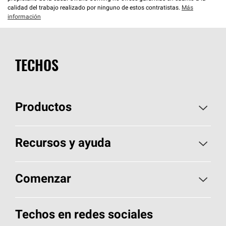
calidad del trabajo realizado por ninguno de estos contratistas.
Más
información
TECHOS
Productos
Elija sus tejas
Recursos y ayuda
Encuentre un contratista
Aspectos básicos sobre techos
Comenzar
Total Protection Roofing
System®
Herramientas de diseño y color
Llame al 1-800-GET
-
PINK®
Techos en redes sociales
Componentes para techos