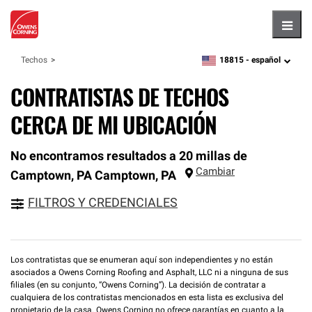
Hambu
18815 -
español
Techos
zipcode,
language
CONTRATISTAS DE TECHOS
CERCA DE MI UBICACIÓN
No encontramos resultados a 20 millas de
Cambiar
Camptown, PA
Camptown
,
PA
FILTROS Y CREDENCIALES
Los contratistas que se enumeran aquí son independientes y no están
asociados a Owens Corning Roofing and Asphalt, LLC ni a ninguna de sus
filiales (en su conjunto, “Owens Corning”). La decisión de contratar a
cualquiera de los contratistas mencionados en esta lista es exclusiva del
propietario de la casa. Owens Corning no ofrece garantías en cuanto a la