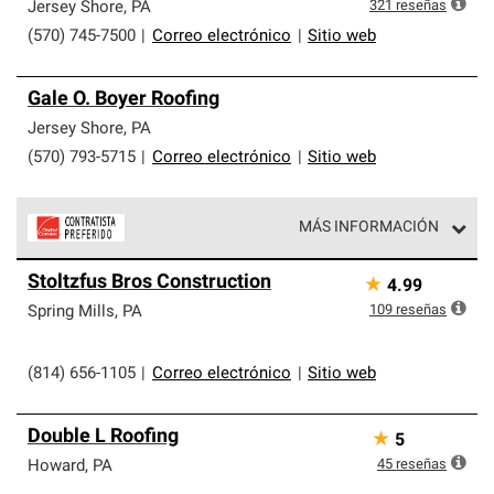
exclusiva y cumplen con estándares estrictos de
321
reseñas
Jersey Shore
,
PA
profesionalismo, confiabilidad y destreza incomparable.
(570) 745-7500
|
Correo electrónico
|
Sitio web
Solo ellos pueden ofrecer nuestra mejor garantía de
sistemas de techos.
Gale O. Boyer Roofing
Jersey Shore
,
PA
(570) 793-5715
|
Correo electrónico
|
Sitio web
MÁS INFORMACIÓN
Los Contratistas Preferenciales de Owens Corning son
Stoltzfus Bros Construction
★
4.99
parte de una red exclusiva de profesionales de techos
que cumplen con altos estándares y requisitos estrictos
109
reseñas
Spring Mills
,
PA
de profesionalismo y confiabilidad.
(814) 656-1105
|
Correo electrónico
|
Sitio web
Double L Roofing
★
5
45
reseñas
Howard
,
PA