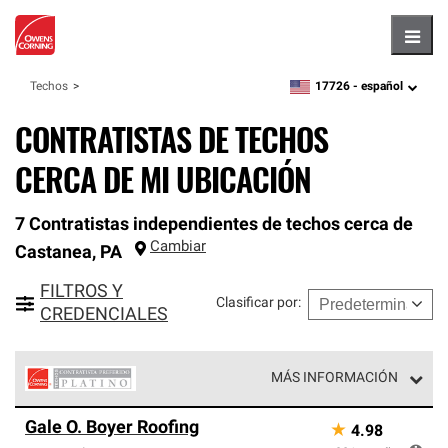
Hambu
17726 -
español
Techos
zipcode,
language
CONTRATISTAS DE TECHOS
CERCA DE MI UBICACIÓN
7 Contratistas independientes de techos cerca de
Cambiar
Castanea
,
PA
FILTROS Y
Clasificar por
:
CREDENCIALES
MÁS INFORMACIÓN
Los Contratistas Preferenciales Platinum de Owens
Gale O. Boyer Roofing
★
4.98
Corning constituyen el nivel superior de nuestra red