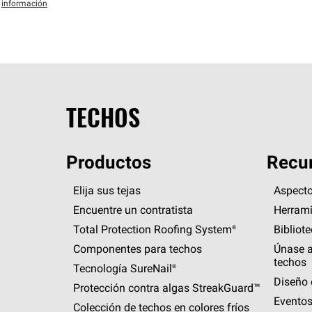
información
TECHOS
Productos
Recur
Elija sus tejas
Aspecto
Encuentre un contratista
Herrami
Total Protection Roofing
System®
Bibliot
Componentes para techos
Únase a
techos
Tecnología
SureNail®
Diseño 
Protección contra algas
StreakGuard™
Eventos
Colección de techos en colores fríos