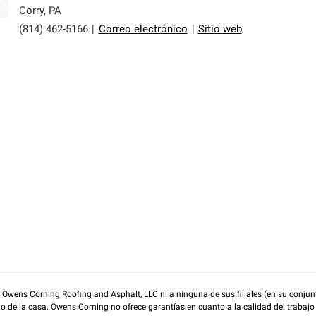
Corry
,
PA
(814) 462-5166
|
Correo electrónico
|
Sitio web
wens Corning Roofing and Asphalt, LLC ni a ninguna de sus filiales (en su conjunt
rio de la casa. Owens Corning no ofrece garantías en cuanto a la calidad del trabajo