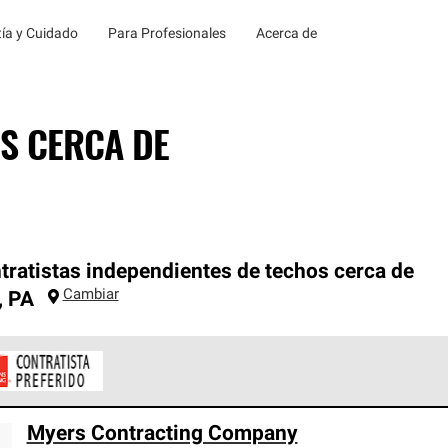
ía y Cuidado
Para Profesionales
Acerca de
S CERCA DE
tratistas independientes de techos cerca de
Cambiar
,
PA
ontratistas Preferenciales de Owens Corning son parte de una r
Myers Contracting Company
en con altos estándares y requisitos estrictos de profesionalism