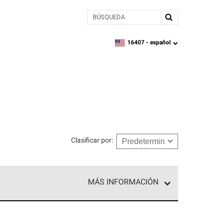
BÚSQUEDA
16407 -
español
zipcode,
language
Clasificar por
:
MÁS INFORMACIÓN
ed exclusiva de profesionales de techos que
o y confiabilidad.