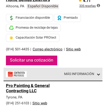
Home Genius Exteriors
★
4.71
335
reseñas
Altoona
,
PA
Español Disponible
Financiación disponible
Premiado
Promesa de reciclaje de tejas
Capacitación Solar PROtect
(814) 501-4435
|
Correo electrónico
|
Sitio web
Solicitar una cotización
MÁS INFORMACIÓN
Los Contratistas Preferenciales de Owens Corning son
Pro Painting & General
parte de una red exclusiva de profesionales de techos
Contracting LLC
que cumplen con altos estándares y requisitos estrictos
de profesionalismo y confiabilidad.
Tyrone
,
PA
(814) 251-6103
|
Sitio web