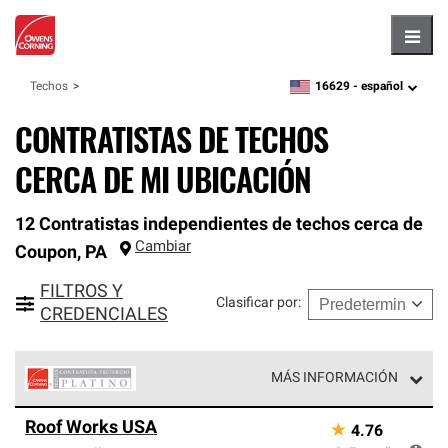
Hambu
16629 -
español
Techos
zipcode,
language
CONTRATISTAS DE TECHOS
CERCA DE MI UBICACIÓN
12 Contratistas independientes de techos cerca de
Cambiar
Coupon
,
PA
FILTROS Y
Clasificar por
:
CREDENCIALES
MÁS INFORMACIÓN
Los Contratistas Preferenciales Platinum de Owens
Roof Works USA
★
4.76
Corning constituyen el nivel superior de nuestra red