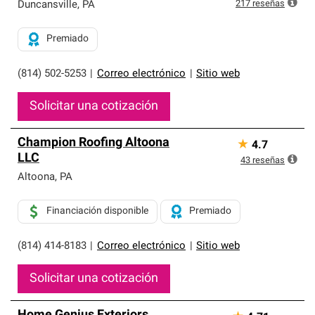
exclusiva y cumplen con estándares estrictos de
217
reseñas
Duncansville
,
PA
profesionalismo, confiabilidad y destreza incomparable.
Solo ellos pueden ofrecer nuestra mejor garantía de
Premiado
sistemas de techos.
(814) 502-5253
|
Correo electrónico
|
Sitio web
Solicitar una cotización
Champion Roofing Altoona
★
4.7
LLC
43
reseñas
Altoona
,
PA
Financiación disponible
Premiado
(814) 414-8183
|
Correo electrónico
|
Sitio web
Solicitar una cotización