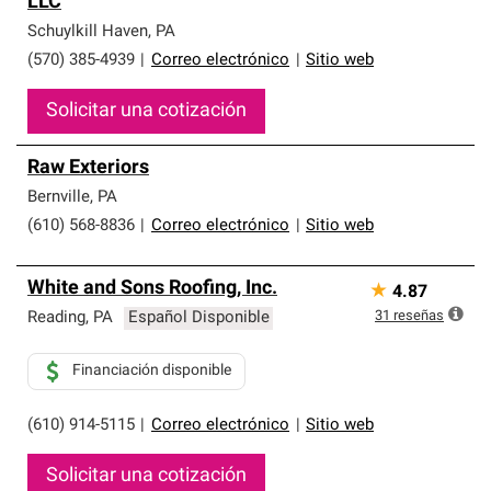
LLC
que cumplen con altos estándares y requisitos estrictos
de profesionalismo y confiabilidad.
Schuylkill Haven
,
PA
(570) 385-4939
|
Correo electrónico
|
Sitio web
Solicitar una cotización
Raw Exteriors
Bernville
,
PA
(610) 568-8836
|
Correo electrónico
|
Sitio web
White and Sons Roofing, Inc.
★
4.87
31
reseñas
Reading
,
PA
Español Disponible
Financiación disponible
(610) 914-5115
|
Correo electrónico
|
Sitio web
Solicitar una cotización