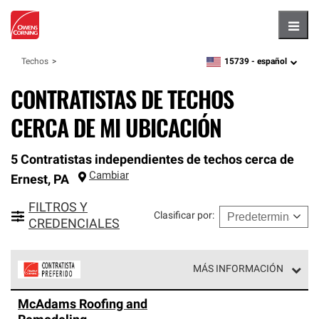
Hambu
15739 -
español
Techos
zipcode,
language
CONTRATISTAS DE TECHOS
CERCA DE MI UBICACIÓN
5 Contratistas independientes de techos cerca de
Cambiar
Ernest
,
PA
FILTROS Y
Clasificar por
:
CREDENCIALES
MÁS INFORMACIÓN
Los Contratistas Preferenciales de Owens Corning son
McAdams Roofing and
parte de una red exclusiva de profesionales de techos