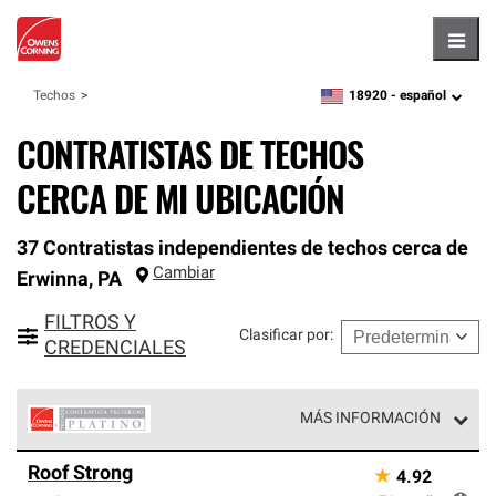
Hambu
18920 -
español
Techos
zipcode,
language
CONTRATISTAS DE TECHOS
CERCA DE MI UBICACIÓN
37 Contratistas independientes de techos cerca de
Cambiar
Erwinna
,
PA
FILTROS Y
Clasificar por
:
CREDENCIALES
MÁS INFORMACIÓN
Los Contratistas Preferenciales Platinum de Owens
Roof Strong
★
4.92
Corning constituyen el nivel superior de nuestra red