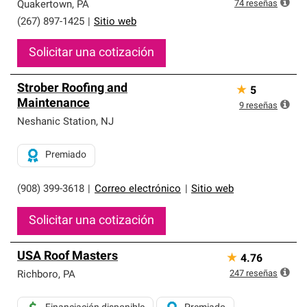
exclusiva y cumplen con estándares estrictos de
74
reseñas
Quakertown
,
PA
profesionalismo, confiabilidad y destreza incomparable.
(267) 897-1425
|
Sitio web
Solo ellos pueden ofrecer nuestra mejor garantía de
sistemas de techos.
Solicitar una cotización
Strober Roofing and
★
5
Maintenance
9
reseñas
Neshanic Station
,
NJ
Premiado
(908) 399-3618
|
Correo electrónico
|
Sitio web
Solicitar una cotización
USA Roof Masters
★
4.76
247
reseñas
Richboro
,
PA