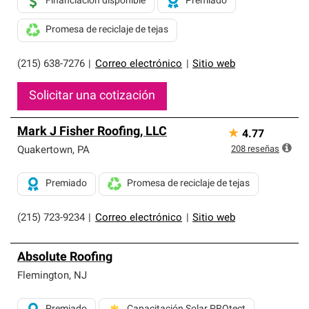
Financiación disponible
Premiado
Promesa de reciclaje de tejas
(215) 638-7276
|
Correo electrónico
|
Sitio web
Solicitar una cotización
Mark J Fisher Roofing, LLC
★
4.77
208
reseñas
Quakertown
,
PA
Premiado
Promesa de reciclaje de tejas
(215) 723-9234
|
Correo electrónico
|
Sitio web
Absolute Roofing
Flemington
,
NJ