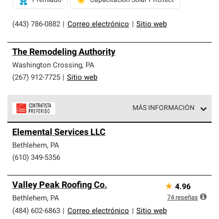
Premiado
Capacitación Solar PROtect
(443) 786-0882
|
Correo electrónico
|
Sitio web
The Remodeling Authority
Washington Crossing
,
PA
(267) 912-7725
|
Sitio web
MÁS INFORMACIÓN
Los Contratistas Preferenciales de Owens Corning son
Elemental Services LLC
parte de una red exclusiva de profesionales de techos
que cumplen con altos estándares y requisitos estrictos
Bethlehem
,
PA
de profesionalismo y confiabilidad.
(610) 349-5356
Valley Peak Roofing Co.
★
4.96
74
reseñas
Bethlehem
,
PA
(484) 602-6863
|
Correo electrónico
|
Sitio web