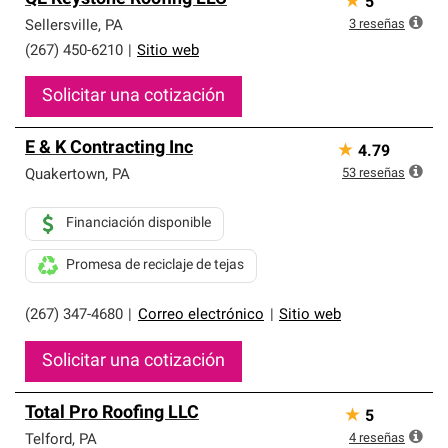
★
5
3
reseñas
Sellersville
,
PA
(267) 450-6210
|
Sitio web
Solicitar una cotización
E & K Contracting Inc
★
4.79
53
reseñas
Quakertown
,
PA
Financiación disponible
Promesa de reciclaje de tejas
(267) 347-4680
|
Correo electrónico
|
Sitio web
Solicitar una cotización
Total Pro Roofing LLC
★
5
4
reseñas
Telford
,
PA