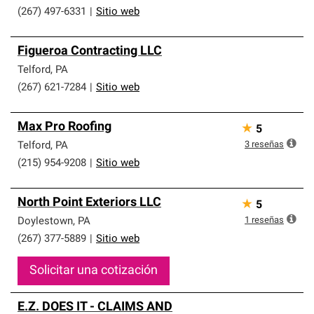
(267) 497-6331
|
Sitio web
Figueroa Contracting LLC
Telford
,
PA
(267) 621-7284
|
Sitio web
Max Pro Roofing
★
5
3
reseñas
Telford
,
PA
(215) 954-9208
|
Sitio web
North Point Exteriors LLC
★
5
1
reseñas
Doylestown
,
PA
(267) 377-5889
|
Sitio web
Solicitar una cotización
E.Z. DOES IT - CLAIMS AND