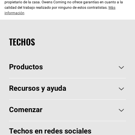
propietario de la casa. Owens Corning no ofrece garantías en cuanto a la
calidad del trabajo realizado por ninguno de estos contratistas.
Más
información
TECHOS
Productos
Elija sus tejas
Recursos y ayuda
Encuentre un contratista
Aspectos básicos sobre techos
Comenzar
Total Protection Roofing
System®
Herramientas de diseño y color
Llame al 1-800-GET
-
PINK®
Techos en redes sociales
Componentes para techos