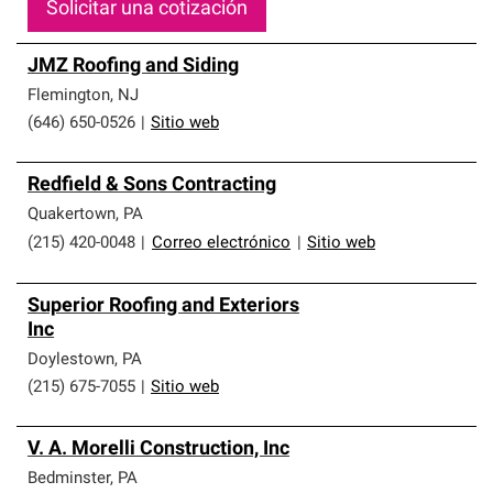
Solicitar una cotización
JMZ Roofing and Siding
Flemington
,
NJ
(646) 650-0526
|
Sitio web
Redfield & Sons Contracting
Quakertown
,
PA
(215) 420-0048
|
Correo electrónico
|
Sitio web
Superior Roofing and Exteriors
Inc
Doylestown
,
PA
(215) 675-7055
|
Sitio web
V. A. Morelli Construction, Inc
Bedminster
,
PA