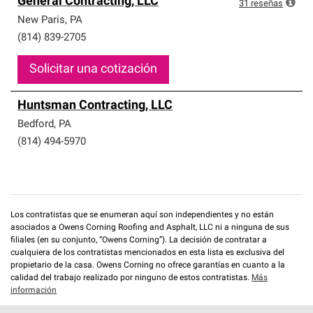
General Contracting, LLC
que cumplen con altos estándares y requisitos estrictos
31
reseñas
de profesionalismo y confiabilidad.
New Paris
,
PA
(814) 839-2705
Solicitar una cotización
Huntsman Contracting, LLC
Bedford
,
PA
(814) 494-5970
Los contratistas que se enumeran aquí son independientes y no están
asociados a Owens Corning Roofing and Asphalt, LLC ni a ninguna de sus
filiales (en su conjunto, “Owens Corning”). La decisión de contratar a
cualquiera de los contratistas mencionados en esta lista es exclusiva del
propietario de la casa. Owens Corning no ofrece garantías en cuanto a la
calidad del trabajo realizado por ninguno de estos contratistas.
Más
información