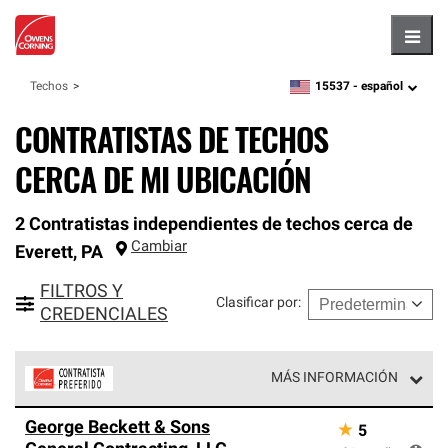
Hambu
15537 -
español
Techos
zipcode,
language
CONTRATISTAS DE TECHOS
CERCA DE MI UBICACIÓN
2 Contratistas independientes de techos cerca de
Cambiar
Everett
,
PA
FILTROS Y
Clasificar por
:
CREDENCIALES
MÁS INFORMACIÓN
Los Contratistas Preferenciales de Owens Corning son
George Beckett & Sons
★
5
parte de una red exclusiva de profesionales de techos