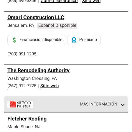
(856) 490-3346
|
Correo electrónico
|
Sitio web
Omari Construction LLC
Bensalem
,
PA
Español Disponible
Financiación disponible
Premiado
(703) 991-1295
The Remodeling Authority
Washington Crossing
,
PA
(267) 912-7725
|
Sitio web
MÁS INFORMACIÓN
Los Contratistas Preferenciales de Owens Corning son
Fletcher Roofing
parte de una red exclusiva de profesionales de techos
que cumplen con altos estándares y requisitos estrictos
Maple Shade
,
NJ