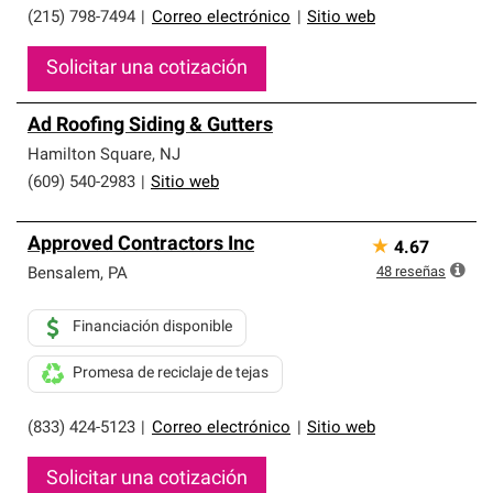
(215) 798-7494
|
Correo electrónico
|
Sitio web
Solicitar una cotización
Ad Roofing Siding & Gutters
Hamilton Square
,
NJ
(609) 540-2983
|
Sitio web
Approved Contractors Inc
★
4.67
48
reseñas
Bensalem
,
PA
Financiación disponible
Promesa de reciclaje de tejas
(833) 424-5123
|
Correo electrónico
|
Sitio web
Solicitar una cotización