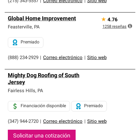
(215) 343-5557
|
Correo electrónico
|
Sitio web
Global Home Improvement
★
4.76
1258
reseñas
Feasterville
,
PA
Premiado
(888) 234-2929
|
Correo electrónico
|
Sitio web
Mighty Dog Roofing of South
Jersey
Fairless Hills
,
PA
Financiación disponible
Premiado
(347) 944-2720
|
Correo electrónico
|
Sitio web
Solicitar una cotización