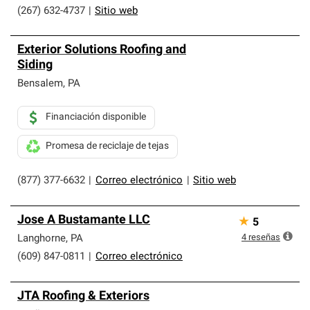
(267) 632-4737
|
Sitio web
Exterior Solutions Roofing and
Siding
Bensalem
,
PA
Financiación disponible
Promesa de reciclaje de tejas
(877) 377-6632
|
Correo electrónico
|
Sitio web
Jose A Bustamante LLC
★
5
4
reseñas
Langhorne
,
PA
(609) 847-0811
|
Correo electrónico
JTA Roofing & Exteriors