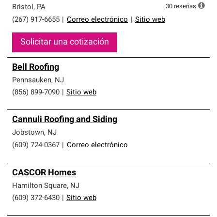
30
reseñas
Bristol
,
PA
(267) 917-6655
|
Correo electrónico
|
Sitio web
Solicitar una cotización
Bell Roofing
Pennsauken
,
NJ
(856) 899-7090
|
Sitio web
Cannuli Roofing and Siding
Jobstown
,
NJ
(609) 724-0367
|
Correo electrónico
CASCOR Homes
Hamilton Square
,
NJ
(609) 372-6430
|
Sitio web