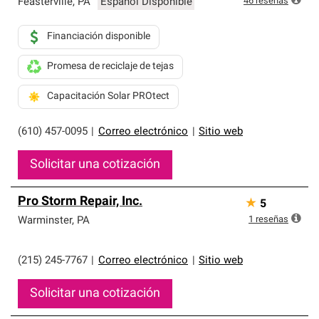
46
reseñas
Feasterville
,
PA
Español Disponible
Financiación disponible
Promesa de reciclaje de tejas
Capacitación Solar PROtect
(610) 457-0095
|
Correo electrónico
|
Sitio web
Solicitar una cotización
Pro Storm Repair, Inc.
★
5
1
reseñas
Warminster
,
PA
(215) 245-7767
|
Correo electrónico
|
Sitio web
Solicitar una cotización