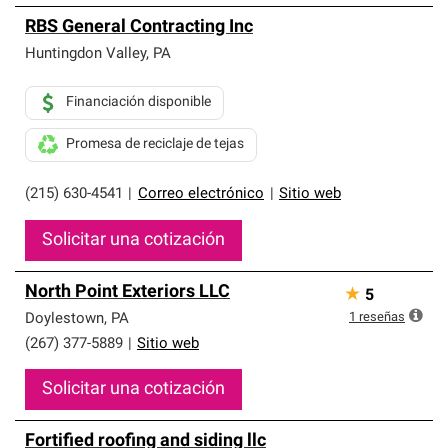
RBS General Contracting Inc
Huntingdon Valley
,
PA
Financiación disponible
Promesa de reciclaje de tejas
(215) 630-4541
|
Correo electrónico
|
Sitio web
Solicitar una cotización
North Point Exteriors LLC
★
5
1
reseñas
Doylestown
,
PA
(267) 377-5889
|
Sitio web
Solicitar una cotización
Fortified roofing and siding llc