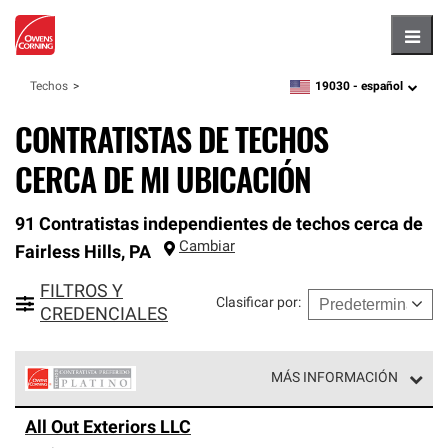
Hambu
19030 -
español
Techos
zipcode,
language
CONTRATISTAS DE TECHOS
CERCA DE MI UBICACIÓN
91 Contratistas independientes de techos cerca de
Cambiar
Fairless Hills
,
PA
FILTROS Y
Clasificar por
:
CREDENCIALES
MÁS INFORMACIÓN
Los Contratistas Preferenciales Platinum de Owens
All Out Exteriors LLC
Corning constituyen el nivel superior de nuestra red