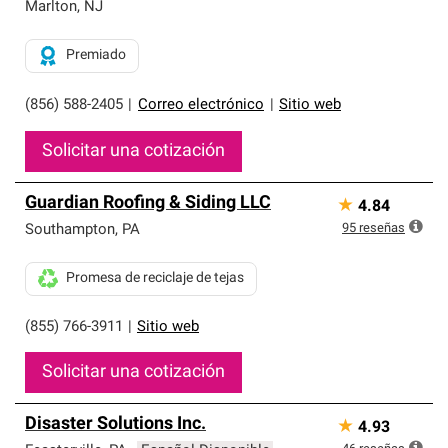
exclusiva y cumplen con estándares estrictos de
Marlton
,
NJ
profesionalismo, confiabilidad y destreza incomparable.
Solo ellos pueden ofrecer nuestra mejor garantía de
Premiado
sistemas de techos.
(856) 588-2405
|
Correo electrónico
|
Sitio web
Solicitar una cotización
Guardian Roofing & Siding LLC
★
4.84
95
reseñas
Southampton
,
PA
Promesa de reciclaje de tejas
(855) 766-3911
|
Sitio web
Solicitar una cotización
Disaster Solutions Inc.
★
4.93