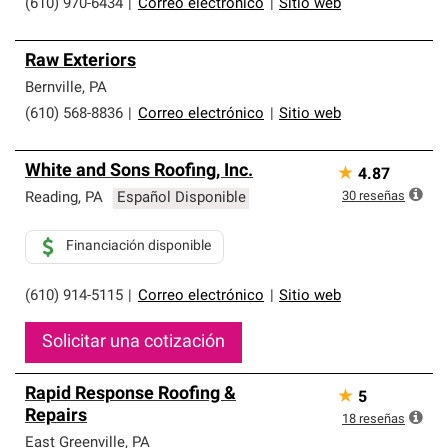
(610) 970-6434
|
Correo electrónico
|
Sitio web
Raw Exteriors
Bernville
,
PA
(610) 568-8836
|
Correo electrónico
|
Sitio web
White and Sons Roofing, Inc.
★
4.87
30
reseñas
Reading
,
PA
Español Disponible
Financiación disponible
(610) 914-5115
|
Correo electrónico
|
Sitio web
Solicitar una cotización
Rapid Response Roofing &
★
5
Repairs
18
reseñas
East Greenville
,
PA