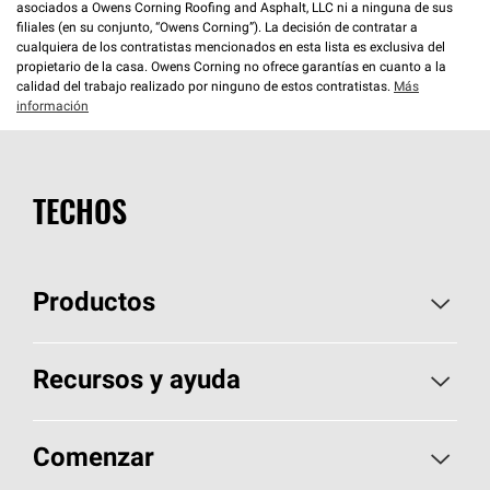
asociados a Owens Corning Roofing and Asphalt, LLC ni a ninguna de sus
filiales (en su conjunto, “Owens Corning”). La decisión de contratar a
cualquiera de los contratistas mencionados en esta lista es exclusiva del
propietario de la casa. Owens Corning no ofrece garantías en cuanto a la
calidad del trabajo realizado por ninguno de estos contratistas.
Más
información
TECHOS
Productos
Elija sus tejas
Recursos y ayuda
Encuentre un contratista
Aspectos básicos sobre techos
Comenzar
Total Protection Roofing
System®