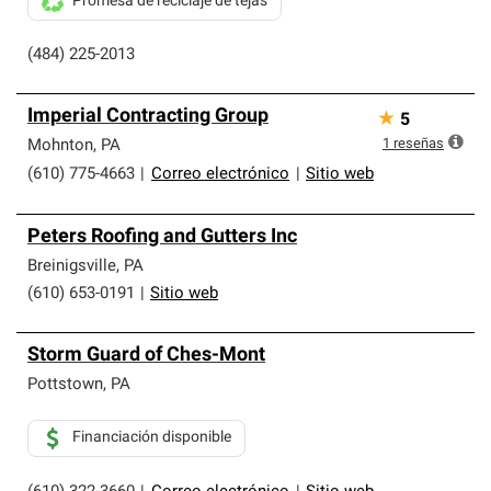
Promesa de reciclaje de tejas
(484) 225-2013
Imperial Contracting Group
★
5
1
reseñas
Mohnton
,
PA
(610) 775-4663
|
Correo electrónico
|
Sitio web
Peters Roofing and Gutters Inc
Breinigsville
,
PA
(610) 653-0191
|
Sitio web
Storm Guard of Ches-Mont
Pottstown
,
PA
Financiación disponible