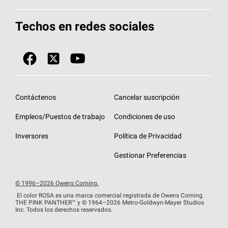
Total Protection Roofing
System®
Herramientas de diseño y color
Llame al 1-800-GET
-
PINK®
Techos en redes sociales
Componentes para techos
Biblioteca de documentos
Contratistas de techos por ubicación
Tecnología
SureNail®
Únase a la red de contratistas de techos
Encuentre una tienda o encuentre un
Protección contra algas
StreakGuard™
distribuidor
Diseño en el techo
Contáctenos
Cancelar suscripción
Colección de techos en colores fríos
Financiamiento de techos
Empleos/Puestos de trabajo
Condiciones de uso
Eventos para contratistas
Garantías de techos
Inversores
Política de Privacidad
Declaración de rendimiento de la UE
Gestionar Preferencias
© 1996–2026 Owens Corning.
El color ROSA es una marca comercial registrada de Owens Corning.
THE PINK
PANTHER™
y © 1964–2026 Metro-Goldwyn-Mayer Studios
Inc. Todos los derechos reservados.