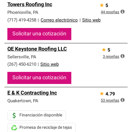
Towers Roofing Inc
★
5
44
reseñas
Phoenixville
,
PA
(717) 419-4258
|
Correo electrónico
|
Sitio web
Solicitar una cotización
QE Keystone Roofing LLC
★
5
3
reseñas
Sellersville
,
PA
(267) 450-6210
|
Sitio web
Solicitar una cotización
E & K Contracting Inc
★
4.79
53
reseñas
Quakertown
,
PA
Financiación disponible
Promesa de reciclaje de tejas