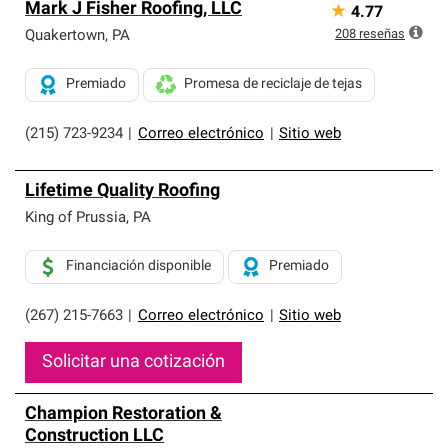
Mark J Fisher Roofing, LLC
★
4.77
208
reseñas
Quakertown
,
PA
Premiado
Promesa de reciclaje de tejas
(215) 723-9234
|
Correo electrónico
|
Sitio web
Lifetime Quality Roofing
King of Prussia
,
PA
Financiación disponible
Premiado
(267) 215-7663
|
Correo electrónico
|
Sitio web
Solicitar una cotización
Champion Restoration &
Construction LLC