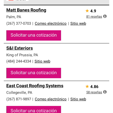
Los Contratistas Preferenciales de Owens Corning son
Matt Banes Roofing
★
4.9
parte de una red exclusiva de profesionales de techos
que cumplen con altos estándares y requisitos estrictos
81
reseñas
Palm
,
PA
de profesionalismo y confiabilidad.
(267) 377-0703
|
Correo electrónico
|
Sitio web
Solicitar una cotización
S&I Exteriors
King of Prussia
,
PA
(484) 244-4334
|
Sitio web
Solicitar una cotización
East Coast Roofing Systems
★
4.86
58
reseñas
Collegeville
,
PA
(267) 871-9897
|
Correo electrónico
|
Sitio web
Solicitar una cotización