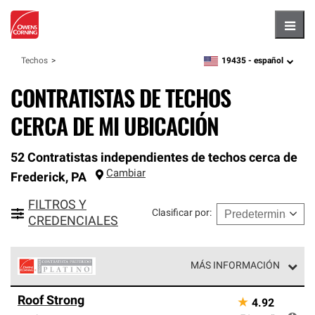
Hambu
19435 -
español
Techos
zipcode,
language
CONTRATISTAS DE TECHOS
CERCA DE MI UBICACIÓN
52 Contratistas independientes de techos cerca de
Cambiar
Frederick
,
PA
FILTROS Y
Clasificar por
:
CREDENCIALES
MÁS INFORMACIÓN
Los Contratistas Preferenciales Platinum de Owens
Roof Strong
★
4.92
Corning constituyen el nivel superior de nuestra red