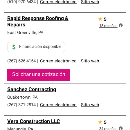
(610) 970-6434
|
Correo electrónico
|
Sitio web
Rapid Response Roofing &
★
5
Repairs
18
reseñas
East Greenville
,
PA
Financiación disponible
(267) 626-4154
|
Correo electrónico
|
Sitio web
Solicitar una cotización
Sanchez Contracting
Quakertown
,
PA
(267) 371-2814
|
Correo electrónico
|
Sitio web
Vera Construction LLC
★
5
34
reseñas
Macungie
,
PA