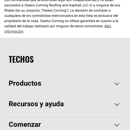
Los contratistas que se enumeran aquí son independientes y no están
asociados a Owens Corning Roofing and Asphalt, LLC ni a ninguna de sus
filiales (en su conjunto, “Owens Corning”). La decisión de contratar a
cualquiera de los contratistas mencionados en esta lista es exclusiva del
propietario de la casa. Owens Corning no ofrece garantías en cuanto a la
calidad del trabajo realizado por ninguno de estos contratistas.
Más
información
TECHOS
Productos
Elija sus tejas
Recursos y ayuda
Encuentre un contratista
Aspectos básicos sobre techos
Comenzar