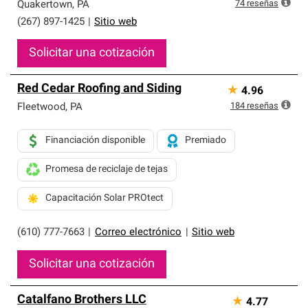
exclusiva y cumplen con estándares estrictos de
74
reseñas
Quakertown
,
PA
profesionalismo, confiabilidad y destreza incomparable.
(267) 897-1425
|
Sitio web
Solo ellos pueden ofrecer nuestra mejor garantía de
sistemas de techos.
Solicitar una cotización
Red Cedar Roofing and Siding
★
4.96
184
reseñas
Fleetwood
,
PA
Financiación disponible
Premiado
Promesa de reciclaje de tejas
Capacitación Solar PROtect
(610) 777-7663
|
Correo electrónico
|
Sitio web
Solicitar una cotización
Catalfano Brothers LLC
★
4.77