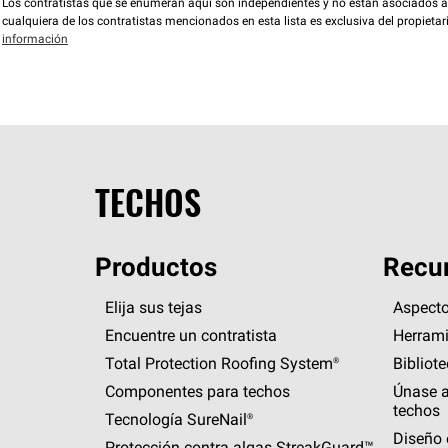
Los contratistas que se enumeran aquí son independientes y no están asociados a O
cualquiera de los contratistas mencionados en esta lista es exclusiva del propieta
información
TECHOS
Productos
Recur
Elija sus tejas
Aspecto
Encuentre un contratista
Herrami
Total Protection Roofing
System®
Bibliot
Componentes para techos
Únase a
techos
Tecnología
SureNail®
Diseño 