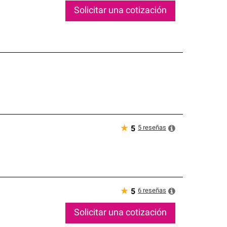
Solicitar una cotización
★
5
reseñas
5
★
6
reseñas
5
Solicitar una cotización