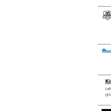
Ki
Leh
(61