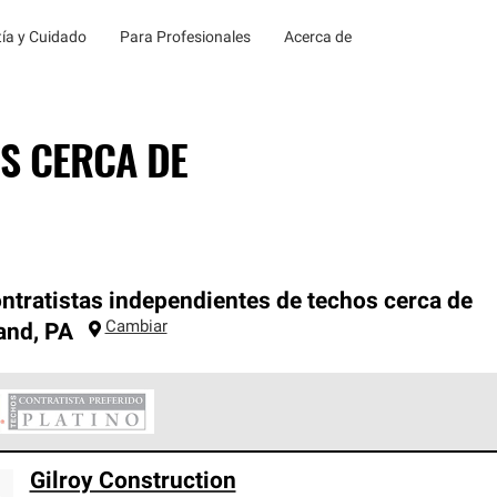
ía y Cuidado
Para Profesionales
Acerca de
S CERCA DE
ntratistas independientes de techos cerca de
Cambiar
and
,
PA
ontratistas Preferenciales Platinum de Owens Corning constituye
Gilroy Construction
en con estándares estrictos de profesionalismo, confiabilidad 