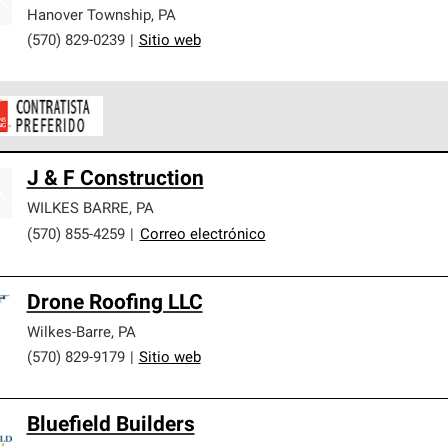
er nuestra mejor garantía de sistemas de techos.
Hanover Township
,
PA
(570) 829-0239
|
Sitio web
ontratistas Preferenciales de Owens Corning son parte de una r
J & F Construction
en con altos estándares y requisitos estrictos de profesionalism
WILKES BARRE
,
PA
(570) 855-4259
|
Correo electrónico
Drone Roofing LLC
Wilkes-Barre
,
PA
(570) 829-9179
|
Sitio web
Bluefield Builders