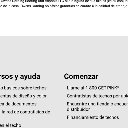
wens Corning Roofing and Asphalt, LLC ni a ninguna de sus filiales (en su conjunt
rio de la casa. Owens Corning no ofrece garantías en cuanto a la calidad del trabajo
sos y ayuda
Comenzar
s básicos sobre techos
Llame al 1-800-GET
-
PINK®
entas de diseño y color
Contratistas de techos por ub
eca de documentos
Encuentre una tienda o encuen
distribuidor
 la red de contratistas de
Financiamiento de techos
en el techo