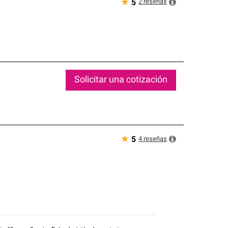
★
2
reseñas
5
Solicitar una cotización
★
4
reseñas
5