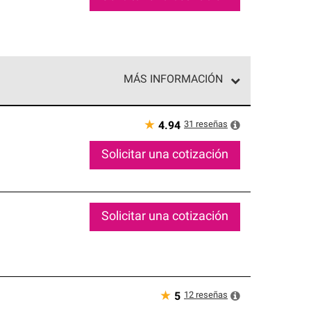
MÁS INFORMACIÓN
ed exclusiva de profesionales de techos que
o y confiabilidad.
★
31
reseñas
4.94
Solicitar una cotización
Solicitar una cotización
★
12
reseñas
5