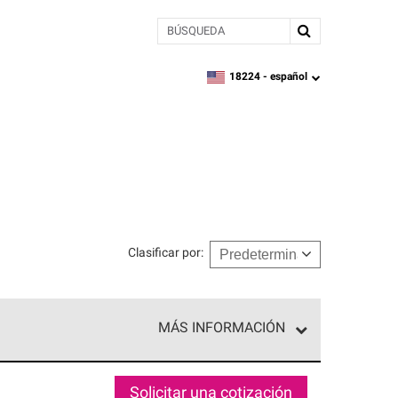
BÚSQUEDA
18224 -
español
zipcode,
language
Clasificar por
:
MÁS INFORMACIÓN
n el nivel superior de nuestra red exclusiva y
y destreza incomparable. Solo ellos pueden
Solicitar una cotización