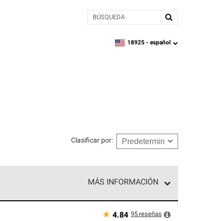
BÚSQUEDA
18925 -
español
zipcode,
language
Clasificar por
:
MÁS INFORMACIÓN
n el nivel superior de nuestra red exclusiva y
y destreza incomparable. Solo ellos pueden
★
95
reseñas
4.84