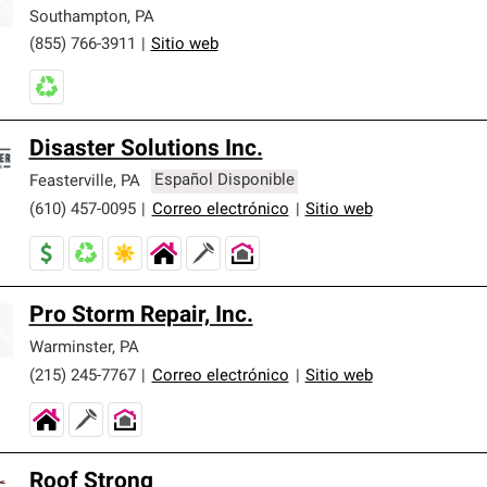
er nuestra mejor garantía de sistemas de techos.
Southampton
,
PA
(855) 766-3911
|
Sitio web
Disaster Solutions Inc.
Feasterville
,
PA
Español Disponible
(610) 457-0095
|
Correo electrónico
|
Sitio web
Pro Storm Repair, Inc.
Warminster
,
PA
(215) 245-7767
|
Correo electrónico
|
Sitio web
Roof Strong