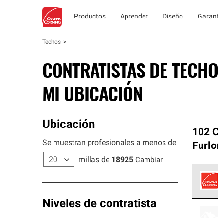
Productos
Aprender
Diseño
Garant
Techos
CONTRATISTAS DE TECHO
MI UBICACIÓN
Ubicación
102 C
Se muestran profesionales a menos de
Furlo
millas de
18925
Cambiar
Los C
Niveles de contratista
cumpl