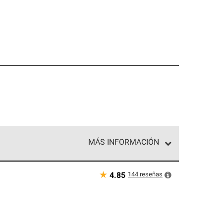
MÁS INFORMACIÓN
ed exclusiva de profesionales de techos que
o y confiabilidad.
★
144
reseñas
4.85