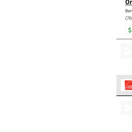
Om
Be
(70
Los C
cumpl