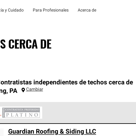
ía y Cuidado
Para Profesionales
Acerca de
S CERCA DE
ontratistas independientes de techos cerca de
Cambiar
ng
,
PA
ontratistas Preferenciales Platinum de Owens Corning constituye
Guardian Roofing & Siding LLC
en con estándares estrictos de profesionalismo, confiabilidad 