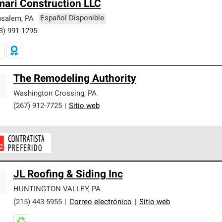
ari Construction LLC
nsalem
,
PA
Español Disponible
3) 991-1295
The Remodeling Authority
Washington Crossing
,
PA
(267) 912-7725
|
Sitio web
ontratistas Preferenciales de Owens Corning son parte de una r
JL Roofing & Siding Inc
en con altos estándares y requisitos estrictos de profesionalism
HUNTINGTON VALLEY
,
PA
(215) 443-5955
|
Correo electrónico
|
Sitio web