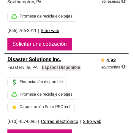
exclusiva y cumplen con estándares estrictos de
95
reseñas
Southampton
,
PA
profesionalismo, confiabilidad y destreza incomparable.
Solo ellos pueden ofrecer nuestra mejor garantía de
Promesa de reciclaje de tejas
sistemas de techos.
(855) 766-3911
|
Sitio web
Solicitar una cotización
Disaster Solutions Inc.
★
4.93
46
reseñas
Feasterville
,
PA
Español Disponible
Financiación disponible
Promesa de reciclaje de tejas
Capacitación Solar PROtect
(610) 457-0095
|
Correo electrónico
|
Sitio web