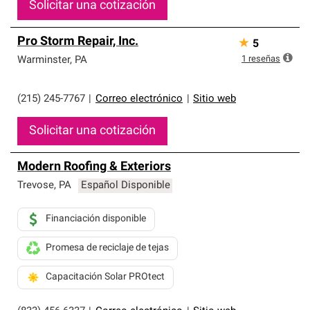
Solicitar una cotización
Pro Storm Repair, Inc.
★
5
1
reseñas
Warminster
,
PA
(215) 245-7767
|
Correo electrónico
|
Sitio web
Solicitar una cotización
Modern Roofing & Exteriors
Trevose
,
PA
Español Disponible
Financiación disponible
Promesa de reciclaje de tejas
Capacitación Solar PROtect