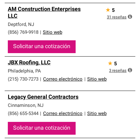
AM Construction Enterprises
★
5
LLC
31
reseñas
Deptford
,
NJ
(856) 769-9918
|
Sitio web
Solicitar una cotización
JBX Roofing, LLC
★
5
3
reseñas
Philadelphia
,
PA
(215) 730-7273
|
Correo electrónico
|
Sitio web
Legacy General Contractors
Cinnaminson
,
NJ
(856) 655-5344
|
Correo electrónico
|
Sitio web
Solicitar una cotización