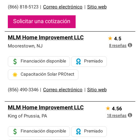
(866) 818-5123
|
Correo electrónico
|
Sitio web
Solicitar una cotización
MLM Home Improvement LLC
★
4.5
8
reseñas
Moorestown
,
NJ
Financiación disponible
Premiado
Capacitación Solar PROtect
(856) 490-3346
|
Correo electrónico
|
Sitio web
MLM Home Improvement LLC
★
4.56
18
reseñas
King of Prussia
,
PA
Financiación disponible
Premiado