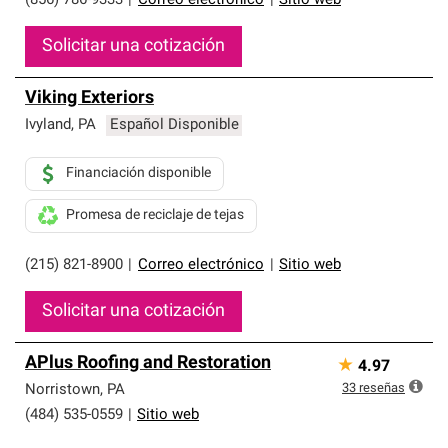
(856) 786-9333
|
Correo electrónico
|
Sitio web
Solicitar una cotización
Viking Exteriors
Ivyland
,
PA
Español Disponible
Financiación disponible
Promesa de reciclaje de tejas
(215) 821-8900
|
Correo electrónico
|
Sitio web
Solicitar una cotización
APlus Roofing and Restoration
★
4.97
33
reseñas
Norristown
,
PA
(484) 535-0559
|
Sitio web