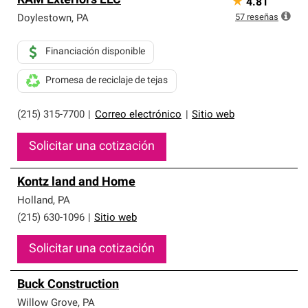
RAM Exteriors LLC
★
4.81
57
reseñas
Doylestown
,
PA
Financiación disponible
Promesa de reciclaje de tejas
(215) 315-7700
|
Correo electrónico
|
Sitio web
Solicitar una cotización
Kontz land and Home
Holland
,
PA
(215) 630-1096
|
Sitio web
Solicitar una cotización
Buck Construction
Willow Grove
,
PA