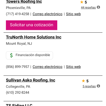
Towers Roofing Inc
★
5
44
reseñas
Phoenixville
,
PA
(717) 419-4258
|
Correo electrónico
|
Sitio web
Solicitar una cotización
TruNorth Home Solutions Inc
Mount Royal
,
NJ
Financiación disponible
(856) 899-7957
|
Correo electrónico
|
Sitio web
Sullivan Asko Roofing, Inc
★
5
5
reseñas
Collegeville
,
PA
(610) 292-8244