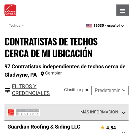
Hambu
19035 -
español
Techos
zipcode,
language
CONTRATISTAS DE TECHOS
CERCA DE MI UBICACIÓN
97 Contratistas independientes de techos cerca de
Cambiar
Gladwyne
,
PA
FILTROS Y
Clasificar por
:
CREDENCIALES
MÁS INFORMACIÓN
Los Contratistas Preferenciales Platinum de Owens
Guardian Roofing & Siding LLC
★
4.84
Corning constituyen el nivel superior de nuestra red