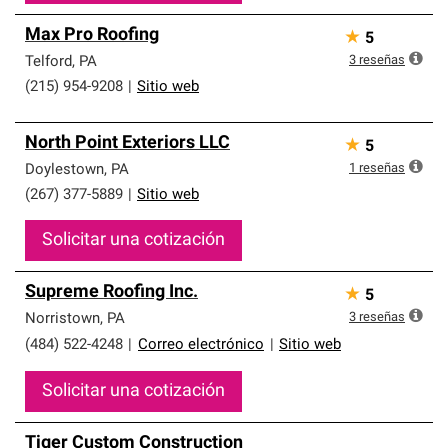
Max Pro Roofing
★
5
3
reseñas
Telford
,
PA
(215) 954-9208
|
Sitio web
North Point Exteriors LLC
★
5
1
reseñas
Doylestown
,
PA
(267) 377-5889
|
Sitio web
Solicitar una cotización
Supreme Roofing Inc.
★
5
3
reseñas
Norristown
,
PA
(484) 522-4248
|
Correo electrónico
|
Sitio web
Solicitar una cotización
Tiger Custom Construction