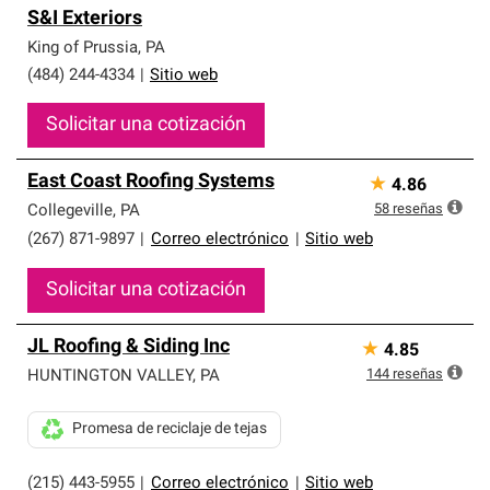
S&I Exteriors
King of Prussia
,
PA
(484) 244-4334
|
Sitio web
Solicitar una cotización
East Coast Roofing Systems
★
4.86
58
reseñas
Collegeville
,
PA
(267) 871-9897
|
Correo electrónico
|
Sitio web
Solicitar una cotización
JL Roofing & Siding Inc
★
4.85
144
reseñas
HUNTINGTON VALLEY
,
PA
Promesa de reciclaje de tejas
(215) 443-5955
|
Correo electrónico
|
Sitio web