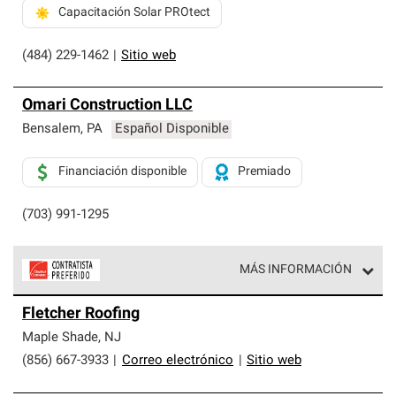
Capacitación Solar PROtect
(484) 229-1462
|
Sitio web
Omari Construction LLC
Bensalem
,
PA
Español Disponible
Financiación disponible
Premiado
(703) 991-1295
MÁS INFORMACIÓN
Los Contratistas Preferenciales de Owens Corning son
Fletcher Roofing
parte de una red exclusiva de profesionales de techos
que cumplen con altos estándares y requisitos estrictos
Maple Shade
,
NJ
de profesionalismo y confiabilidad.
(856) 667-3933
|
Correo electrónico
|
Sitio web