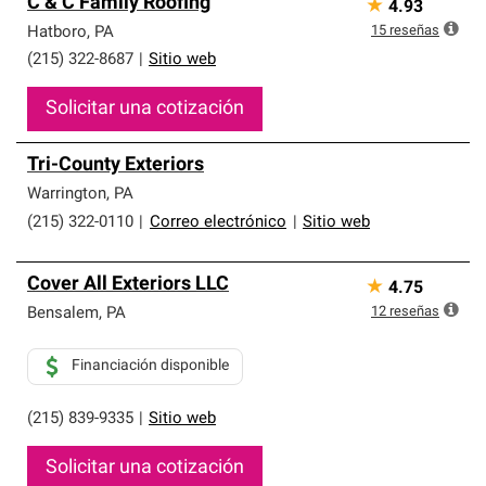
C & C Family Roofing
★
4.93
15
reseñas
Hatboro
,
PA
(215) 322-8687
|
Sitio web
Solicitar una cotización
Tri-County Exteriors
Warrington
,
PA
(215) 322-0110
|
Correo electrónico
|
Sitio web
Cover All Exteriors LLC
★
4.75
12
reseñas
Bensalem
,
PA
Financiación disponible
(215) 839-9335
|
Sitio web
Solicitar una cotización