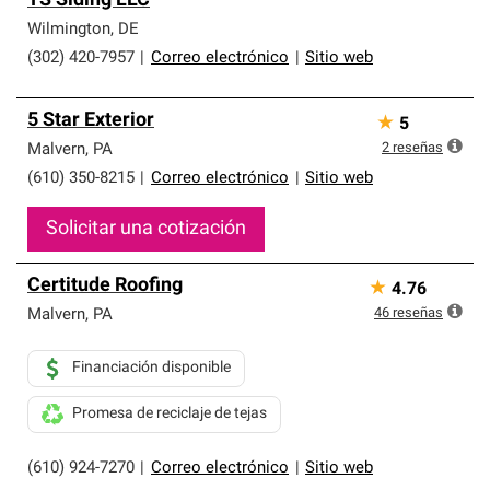
TS Siding LLC
Wilmington
,
DE
(302) 420-7957
|
Correo electrónico
|
Sitio web
5 Star Exterior
★
5
2
reseñas
Malvern
,
PA
(610) 350-8215
|
Correo electrónico
|
Sitio web
Solicitar una cotización
Certitude Roofing
★
4.76
46
reseñas
Malvern
,
PA
Financiación disponible
Promesa de reciclaje de tejas
(610) 924-7270
|
Correo electrónico
|
Sitio web