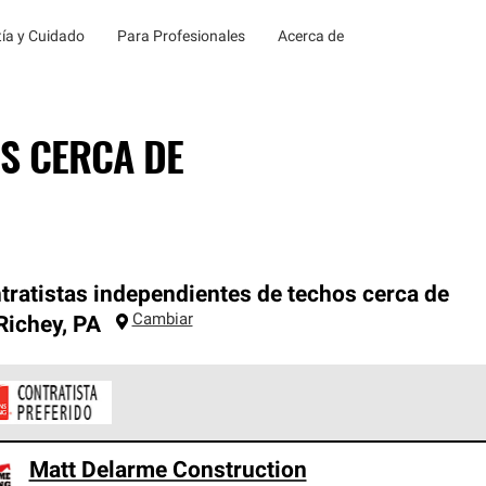
ía y Cuidado
Para Profesionales
Acerca de
S CERCA DE
tratistas independientes de techos cerca de
Cambiar
Richey
,
PA
ontratistas Preferenciales de Owens Corning son parte de una r
Matt Delarme Construction
en con altos estándares y requisitos estrictos de profesionalism