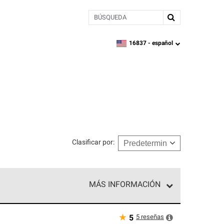
BÚSQUEDA
16837 -
español
zipcode,
language
Clasificar por
:
MÁS INFORMACIÓN
ed exclusiva de profesionales de techos que
o y confiabilidad.
★
5
reseñas
5