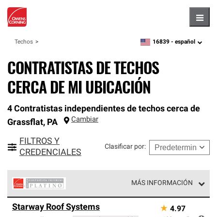
Hambu
16839 -
español
Techos
zipcode,
language
CONTRATISTAS DE TECHOS
CERCA DE MI UBICACIÓN
4 Contratistas independientes de techos cerca de
Cambiar
Grassflat
,
PA
FILTROS Y
Clasificar por
:
CREDENCIALES
MÁS INFORMACIÓN
Los Contratistas Preferenciales Platinum de Owens
Starway Roof Systems
★
4.97
Corning constituyen el nivel superior de nuestra red