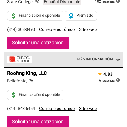
exclusiva y cumplen con estándares estrictos de
102
reseñas
State College
,
PA
Español Disponible
profesionalismo, confiabilidad y destreza incomparable.
Solo ellos pueden ofrecer nuestra mejor garantía de
Financiación disponible
Premiado
sistemas de techos.
(814) 308-0490
|
Correo electrónico
|
Sitio web
Solicitar una cotización
MÁS INFORMACIÓN
Los Contratistas Preferenciales de Owens Corning son
Roofing King, LLC
★
4.83
parte de una red exclusiva de profesionales de techos
que cumplen con altos estándares y requisitos estrictos
6
reseñas
Bellefonte
,
PA
de profesionalismo y confiabilidad.
Financiación disponible
(814) 843-5464
|
Correo electrónico
|
Sitio web
Solicitar una cotización