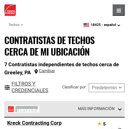
Hambu
18425 -
español
Techos
zipcode,
language
CONTRATISTAS DE TECHOS
CERCA DE MI UBICACIÓN
7 Contratistas independientes de techos cerca de
Cambiar
Greeley
,
PA
FILTROS Y
Clasificar por
:
CREDENCIALES
MÁS INFORMACIÓN
Los Contratistas Preferenciales Platinum de Owens
Kreck Contracting Corp
★
5
Corning constituyen el nivel superior de nuestra red