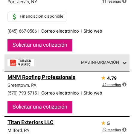
exclusiva y cumplen con estándares estrictos de
11
reseñas
Port Jervis
,
NY
profesionalismo, confiabilidad y destreza incomparable.
Solo ellos pueden ofrecer nuestra mejor garantía de
Financiación disponible
sistemas de techos.
(845) 667-0586
|
Correo electrónico
|
Sitio web
Solicitar una cotización
MÁS INFORMACIÓN
Los Contratistas Preferenciales de Owens Corning son
MNM Roofing Professionals
★
4.79
parte de una red exclusiva de profesionales de techos
que cumplen con altos estándares y requisitos estrictos
42
reseñas
Greentown
,
PA
de profesionalismo y confiabilidad.
(570) 793-5715
|
Correo electrónico
|
Sitio web
Solicitar una cotización
Titan Exteriors LLC
★
5
32
reseñas
Milford
,
PA