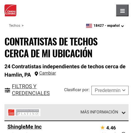
Hambu
18427 -
español
Techos
zipcode,
language
CONTRATISTAS DE TECHOS
CERCA DE MI UBICACIÓN
24 Contratistas independientes de techos cerca de
Cambiar
Hamlin
,
PA
FILTROS Y
Clasificar por
:
CREDENCIALES
MÁS INFORMACIÓN
Los Contratistas Preferenciales Platinum de Owens
ShingleMe Inc
★
4.46
Corning constituyen el nivel superior de nuestra red