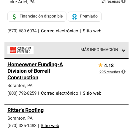
exclusiva y cumplen con estándares estrictos de
24
reseñas
Lake Ariel
,
PA
profesionalismo, confiabilidad y destreza incomparable.
Solo ellos pueden ofrecer nuestra mejor garantía de
Financiación disponible
Premiado
sistemas de techos.
(570) 689-6034
|
Correo electrónico
|
Sitio web
MÁS INFORMACIÓN
Los Contratistas Preferenciales de Owens Corning son
Homeowner Funding-A
★
4.18
parte de una red exclusiva de profesionales de techos
Division of Borrell
que cumplen con altos estándares y requisitos estrictos
295
reseñas
Construction
de profesionalismo y confiabilidad.
Scranton
,
PA
(800) 792-8259
|
Correo electrónico
|
Sitio web
Ritter's Roofing
Scranton
,
PA
(570) 335-1483
|
Sitio web