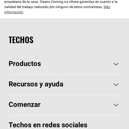
propietario de la casa. Owens Corning no ofrece garantías en cuanto a la
calidad del trabajo realizado por ninguno de estos contratistas.
Más
información
TECHOS
Productos
Elija sus tejas
Recursos y ayuda
Encuentre un contratista
Aspectos básicos sobre techos
Comenzar
Total Protection Roofing
System®
Herramientas de diseño y color
Llame al 1-800-GET
-
PINK®
Techos en redes sociales
Componentes para techos