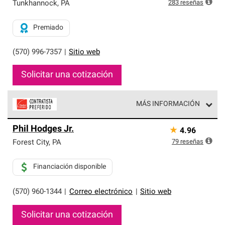
exclusiva y cumplen con estándares estrictos de
283
reseñas
Tunkhannock
,
PA
profesionalismo, confiabilidad y destreza incomparable.
Solo ellos pueden ofrecer nuestra mejor garantía de
Premiado
sistemas de techos.
(570) 996-7357
|
Sitio web
Solicitar una cotización
MÁS INFORMACIÓN
Los Contratistas Preferenciales de Owens Corning son
Phil Hodges Jr.
★
4.96
parte de una red exclusiva de profesionales de techos
que cumplen con altos estándares y requisitos estrictos
79
reseñas
Forest City
,
PA
de profesionalismo y confiabilidad.
Financiación disponible
(570) 960-1344
|
Correo electrónico
|
Sitio web
Solicitar una cotización