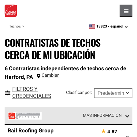
Hambu
18823 -
español
Techos
zipcode,
language
CONTRATISTAS DE TECHOS
CERCA DE MI UBICACIÓN
6 Contratistas independientes de techos cerca de
Cambiar
Harford
,
PA
FILTROS Y
Clasificar por
:
CREDENCIALES
MÁS INFORMACIÓN
Los Contratistas Preferenciales Platinum de Owens
Rail Roofing Group
★
4.87
Corning constituyen el nivel superior de nuestra red