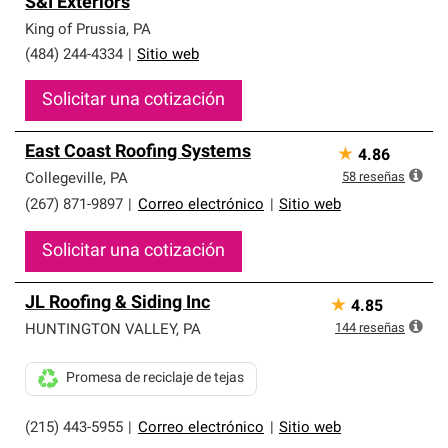
S&I Exteriors
King of Prussia
,
PA
(484) 244-4334
|
Sitio web
Solicitar una cotización
East Coast Roofing Systems
★
4.86
58
reseñas
Collegeville
,
PA
(267) 871-9897
|
Correo electrónico
|
Sitio web
Solicitar una cotización
JL Roofing & Siding Inc
★
4.85
144
reseñas
HUNTINGTON VALLEY
,
PA
Promesa de reciclaje de tejas
(215) 443-5955
|
Correo electrónico
|
Sitio web