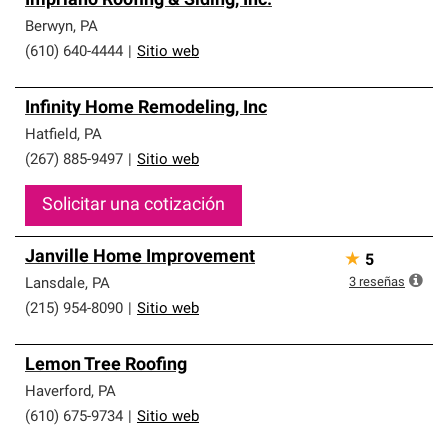
Impriano Roofing & Siding, Inc.
Berwyn
,
PA
(610) 640-4444
|
Sitio web
Infinity Home Remodeling, Inc
Hatfield
,
PA
(267) 885-9497
|
Sitio web
Solicitar una cotización
Janville Home Improvement
★
5
3
reseñas
Lansdale
,
PA
(215) 954-8090
|
Sitio web
Lemon Tree Roofing
Haverford
,
PA
(610) 675-9734
|
Sitio web