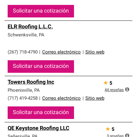
Solicitar una cotización
ELR Roofing L.L.C.
Schwenksville
,
PA
(267) 718-4790
|
Correo electrónico
|
Sitio web
Solicitar una cotización
Towers Roofing Inc
★
5
44
reseñas
Phoenixville
,
PA
(717) 419-4258
|
Correo electrónico
|
Sitio web
Solicitar una cotización
QE Keystone Roofing LLC
★
5
3
reseñas
Sellersville
,
PA