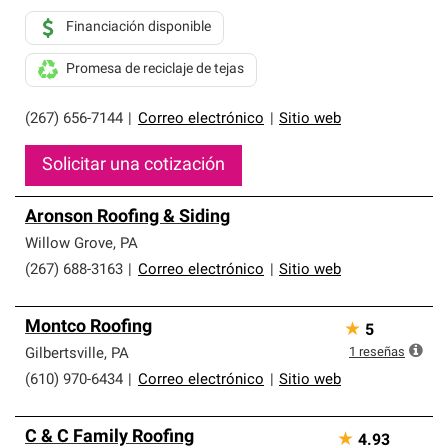
Financiación disponible
Promesa de reciclaje de tejas
(267) 656-7144
|
Correo electrónico
|
Sitio web
Solicitar una cotización
Aronson Roofing & Siding
Willow Grove
,
PA
(267) 688-3163
|
Correo electrónico
|
Sitio web
Montco Roofing
★
5
1
reseñas
Gilbertsville
,
PA
(610) 970-6434
|
Correo electrónico
|
Sitio web
C & C Family Roofing
★
4.93