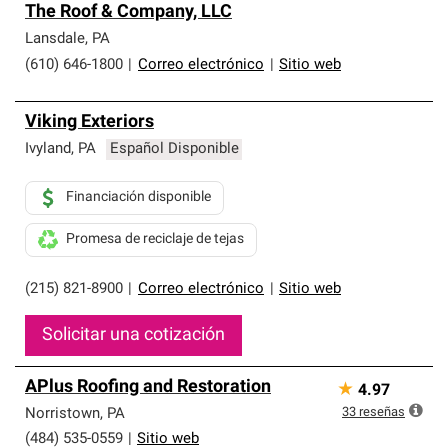
The Roof & Company, LLC
Lansdale
,
PA
(610) 646-1800
|
Correo electrónico
|
Sitio web
Viking Exteriors
Ivyland
,
PA
Español Disponible
Financiación disponible
Promesa de reciclaje de tejas
(215) 821-8900
|
Correo electrónico
|
Sitio web
Solicitar una cotización
APlus Roofing and Restoration
★
4.97
33
reseñas
Norristown
,
PA
(484) 535-0559
|
Sitio web