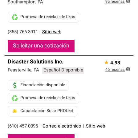
exclusiva y cumplen con estándares estrictos de
95
reseñas
Southampton
,
PA
profesionalismo, confiabilidad y destreza incomparable.
Solo ellos pueden ofrecer nuestra mejor garantía de
Promesa de reciclaje de tejas
sistemas de techos.
(855) 766-3911
|
Sitio web
Solicitar una cotización
Disaster Solutions Inc.
★
4.93
46
reseñas
Feasterville
,
PA
Español Disponible
Financiación disponible
Promesa de reciclaje de tejas
Capacitación Solar PROtect
(610) 457-0095
|
Correo electrónico
|
Sitio web