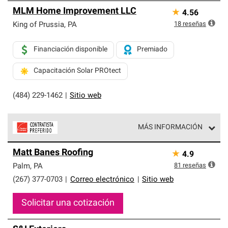
MLM Home Improvement LLC
★
4.56
18
reseñas
King of Prussia
,
PA
Financiación disponible
Premiado
Capacitación Solar PROtect
(484) 229-1462
|
Sitio web
MÁS INFORMACIÓN
Los Contratistas Preferenciales de Owens Corning son
Matt Banes Roofing
★
4.9
parte de una red exclusiva de profesionales de techos
que cumplen con altos estándares y requisitos estrictos
81
reseñas
Palm
,
PA
de profesionalismo y confiabilidad.
(267) 377-0703
|
Correo electrónico
|
Sitio web
Solicitar una cotización