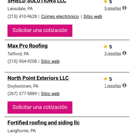
SHIELD SOLUTIONS LLC
★
5
5
reseñas
Lansdale
,
PA
(215) 410-9628
|
Correo electrónico
|
Sitio web
Solicitar una cotización
Max Pro Roofing
★
5
3
reseñas
Telford
,
PA
(215) 954-9208
|
Sitio web
North Point Exteriors LLC
★
5
1
reseñas
Doylestown
,
PA
(267) 377-5889
|
Sitio web
Solicitar una cotización
Fortified roofing and siding llc
Langhorne
,
PA