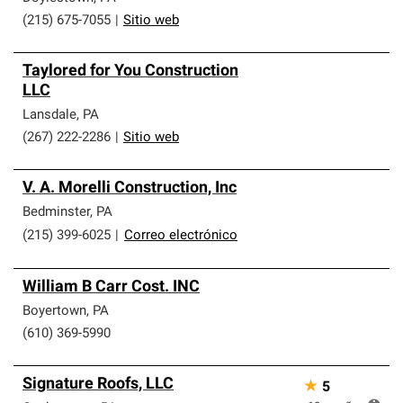
(215) 675-7055
|
Sitio web
Taylored for You Construction
LLC
Lansdale
,
PA
(267) 222-2286
|
Sitio web
V. A. Morelli Construction, Inc
Bedminster
,
PA
(215) 399-6025
|
Correo electrónico
William B Carr Cost. INC
Boyertown
,
PA
(610) 369-5990
Signature Roofs, LLC
★
5