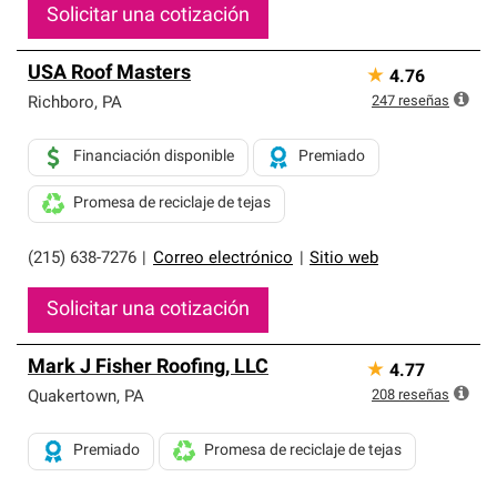
Solicitar una cotización
USA Roof Masters
★
4.76
247
reseñas
Richboro
,
PA
Financiación disponible
Premiado
Promesa de reciclaje de tejas
(215) 638-7276
|
Correo electrónico
|
Sitio web
Solicitar una cotización
Mark J Fisher Roofing, LLC
★
4.77
208
reseñas
Quakertown
,
PA
Premiado
Promesa de reciclaje de tejas