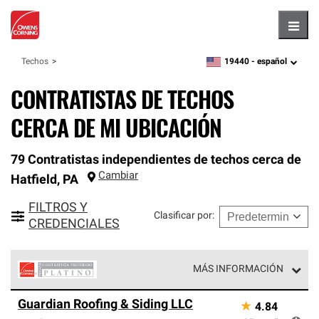
Hambu
19440 -
español
Techos
zipcode,
language
CONTRATISTAS DE TECHOS
CERCA DE MI UBICACIÓN
79 Contratistas independientes de techos cerca de
Cambiar
Hatfield
,
PA
FILTROS Y
Clasificar por
:
CREDENCIALES
MÁS INFORMACIÓN
Los Contratistas Preferenciales Platinum de Owens
Guardian Roofing & Siding LLC
★
4.84
Corning constituyen el nivel superior de nuestra red