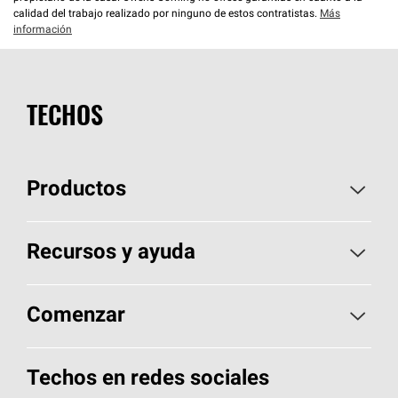
calidad del trabajo realizado por ninguno de estos contratistas.
Más
información
TECHOS
Productos
Elija sus tejas
Recursos y ayuda
Encuentre un contratista
Aspectos básicos sobre techos
Comenzar
Total Protection Roofing
System®
Herramientas de diseño y color
Llame al 1-800-GET
-
PINK®
Techos en redes sociales
Componentes para techos