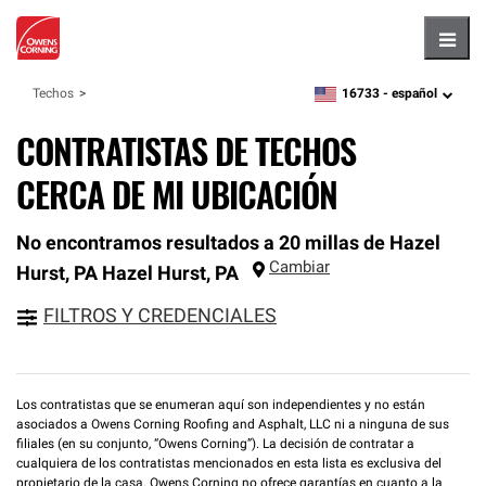
Hambu
16733 -
español
Techos
zipcode,
language
CONTRATISTAS DE TECHOS
CERCA DE MI UBICACIÓN
No encontramos resultados a 20 millas de Hazel
Cambiar
Hurst, PA
Hazel Hurst
,
PA
FILTROS Y CREDENCIALES
Los contratistas que se enumeran aquí son independientes y no están
asociados a Owens Corning Roofing and Asphalt, LLC ni a ninguna de sus
filiales (en su conjunto, “Owens Corning”). La decisión de contratar a
cualquiera de los contratistas mencionados en esta lista es exclusiva del
propietario de la casa. Owens Corning no ofrece garantías en cuanto a la