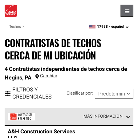
Hambu
17938 -
español
Techos
zipcode,
language
CONTRATISTAS DE TECHOS
CERCA DE MI UBICACIÓN
4 Contratistas independientes de techos cerca de
Cambiar
Hegins
,
PA
FILTROS Y
Clasificar por
:
CREDENCIALES
MÁS INFORMACIÓN
Los Contratistas Preferenciales de Owens Corning son
A&H Construction Services
parte de una red exclusiva de profesionales de techos