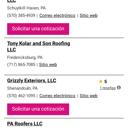
LLC
que cumplen con altos estándares y requisitos estrictos
de profesionalismo y confiabilidad.
Schuylkill Haven
,
PA
(570) 385-4939
|
Correo electrónico
|
Sitio web
Solicitar una cotización
Tony Kolar and Son Roofing
LLC
Fredericksburg
,
PA
(717) 865-7085
|
Sitio web
Grizzly Exteriors, LLC
★
5
1
reseñas
Shenandoah
,
PA
(570) 462-1095
|
Correo electrónico
|
Sitio web
Solicitar una cotización
PA Roofers LLC