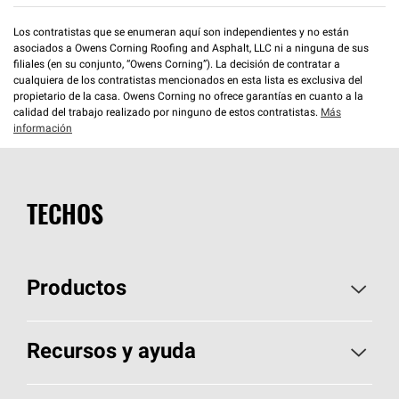
Los contratistas que se enumeran aquí son independientes y no están
asociados a Owens Corning Roofing and Asphalt, LLC ni a ninguna de sus
filiales (en su conjunto, “Owens Corning”). La decisión de contratar a
cualquiera de los contratistas mencionados en esta lista es exclusiva del
propietario de la casa. Owens Corning no ofrece garantías en cuanto a la
calidad del trabajo realizado por ninguno de estos contratistas.
Más
información
TECHOS
Productos
Elija sus tejas
Recursos y ayuda
Encuentre un contratista