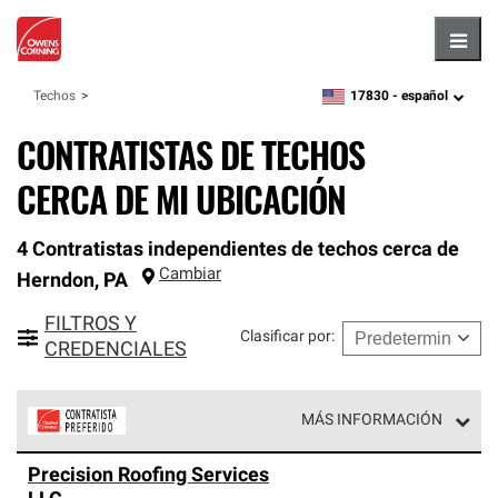
Hambu
17830 -
español
Techos
zipcode,
language
CONTRATISTAS DE TECHOS
CERCA DE MI UBICACIÓN
4 Contratistas independientes de techos cerca de
Cambiar
Herndon
,
PA
FILTROS Y
Clasificar por
:
CREDENCIALES
MÁS INFORMACIÓN
Los Contratistas Preferenciales de Owens Corning son
Precision Roofing Services
parte de una red exclusiva de profesionales de techos