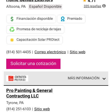
Home Genius Exteriors
★
4.71
335
reseñas
Altoona
,
PA
Español Disponible
Financiación disponible
Premiado
Promesa de reciclaje de tejas
Capacitación Solar PROtect
(814) 501-4435
|
Correo electrónico
|
Sitio web
Solicitar una cotización
MÁS INFORMACIÓN
Los Contratistas Preferenciales de Owens Corning son
Pro Painting & General
parte de una red exclusiva de profesionales de techos
Contracting LLC
que cumplen con altos estándares y requisitos estrictos
de profesionalismo y confiabilidad.
Tyrone
,
PA
(814) 251-6103
|
Sitio web