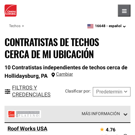
Hambu
16648 -
español
Techos
zipcode,
language
CONTRATISTAS DE TECHOS
CERCA DE MI UBICACIÓN
10 Contratistas independientes de techos cerca de
Cambiar
Hollidaysburg
,
PA
FILTROS Y
Clasificar por
:
CREDENCIALES
MÁS INFORMACIÓN
Los Contratistas Preferenciales Platinum de Owens
Roof Works USA
★
4.76
Corning constituyen el nivel superior de nuestra red