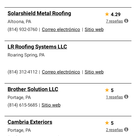
Solarshield Metal Roofing
★
4.29
7
reseñas
Altoona
,
PA
(814) 932-0760
|
Correo electrónico
|
Sitio web
LR Roofing Systems LLC
Roaring Spring
,
PA
(814) 312-4112
|
Correo electrónico
|
Sitio web
Brother Solution LLC
★
5
1
reseñas
Portage
,
PA
(814) 615-5685
|
Sitio web
Cambria Exteriors
★
5
2
reseñas
Portage
,
PA