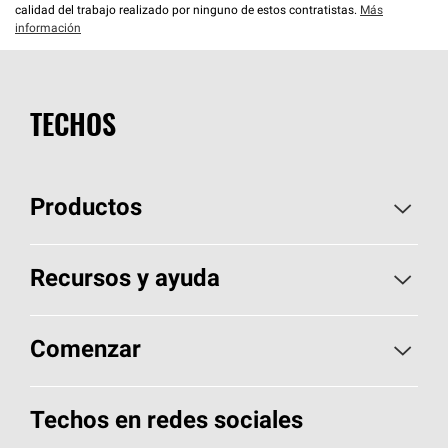
calidad del trabajo realizado por ninguno de estos contratistas.
Más
información
TECHOS
Productos
Elija sus tejas
Recursos y ayuda
Encuentre un contratista
Aspectos básicos sobre techos
Comenzar
Total Protection Roofing
System®
Herramientas de diseño y color
Llame al 1-800-GET
-
PINK®
Techos en redes sociales
Componentes para techos
Biblioteca de documentos