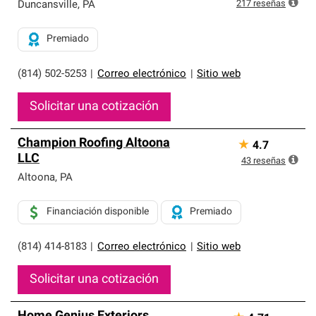
exclusiva y cumplen con estándares estrictos de
217
reseñas
Duncansville
,
PA
profesionalismo, confiabilidad y destreza incomparable.
Solo ellos pueden ofrecer nuestra mejor garantía de
Premiado
sistemas de techos.
(814) 502-5253
|
Correo electrónico
|
Sitio web
Solicitar una cotización
Champion Roofing Altoona
★
4.7
LLC
43
reseñas
Altoona
,
PA
Financiación disponible
Premiado
(814) 414-8183
|
Correo electrónico
|
Sitio web
Solicitar una cotización