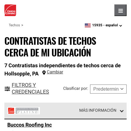
Hambu
15935 -
español
Techos
zipcode,
language
CONTRATISTAS DE TECHOS
CERCA DE MI UBICACIÓN
7 Contratistas independientes de techos cerca de
Cambiar
Hollsopple
,
PA
FILTROS Y
Clasificar por
:
CREDENCIALES
MÁS INFORMACIÓN
Los Contratistas Preferenciales Platinum de Owens
Buccos Roofing Inc
Corning constituyen el nivel superior de nuestra red