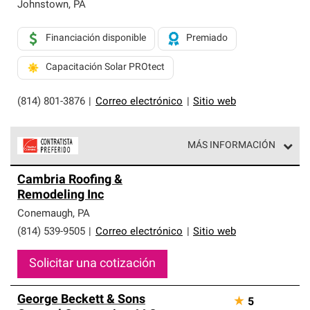
exclusiva y cumplen con estándares estrictos de
Johnstown
,
PA
profesionalismo, confiabilidad y destreza incomparable.
Solo ellos pueden ofrecer nuestra mejor garantía de
Financiación disponible
Premiado
sistemas de techos.
Capacitación Solar PROtect
(814) 801-3876
|
Correo electrónico
|
Sitio web
MÁS INFORMACIÓN
Los Contratistas Preferenciales de Owens Corning son
Cambria Roofing &
parte de una red exclusiva de profesionales de techos
Remodeling Inc
que cumplen con altos estándares y requisitos estrictos
de profesionalismo y confiabilidad.
Conemaugh
,
PA
(814) 539-9505
|
Correo electrónico
|
Sitio web
Solicitar una cotización
George Beckett & Sons
★
5