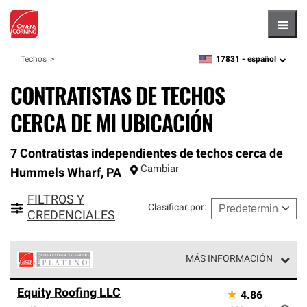
Hambu
17831 -
español
Techos
zipcode,
language
CONTRATISTAS DE TECHOS
CERCA DE MI UBICACIÓN
7 Contratistas independientes de techos cerca de
Cambiar
Hummels Wharf
,
PA
FILTROS Y
Clasificar por
:
CREDENCIALES
MÁS INFORMACIÓN
Los Contratistas Preferenciales Platinum de Owens
Equity Roofing LLC
★
4.86
Corning constituyen el nivel superior de nuestra red