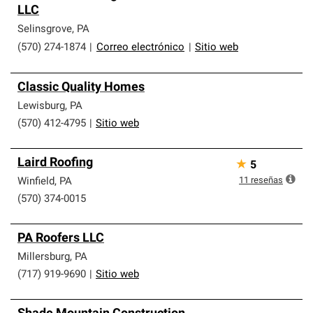
LLC
que cumplen con altos estándares y requisitos estrictos
de profesionalismo y confiabilidad.
Selinsgrove
,
PA
(570) 274-1874
|
Correo electrónico
|
Sitio web
Classic Quality Homes
Lewisburg
,
PA
(570) 412-4795
|
Sitio web
Laird Roofing
★
5
11
reseñas
Winfield
,
PA
(570) 374-0015
PA Roofers LLC
Millersburg
,
PA
(717) 919-9690
|
Sitio web