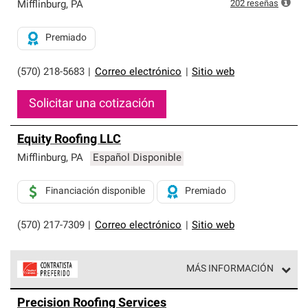
exclusiva y cumplen con estándares estrictos de
202
reseñas
Mifflinburg
,
PA
profesionalismo, confiabilidad y destreza incomparable.
Solo ellos pueden ofrecer nuestra mejor garantía de
Premiado
sistemas de techos.
(570) 218-5683
|
Correo electrónico
|
Sitio web
Solicitar una cotización
Equity Roofing LLC
Mifflinburg
,
PA
Español Disponible
Financiación disponible
Premiado
(570) 217-7309
|
Correo electrónico
|
Sitio web
MÁS INFORMACIÓN
Los Contratistas Preferenciales de Owens Corning son
Precision Roofing Services
parte de una red exclusiva de profesionales de techos