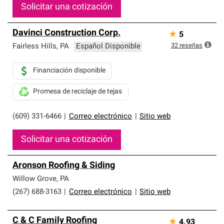
Solicitar una cotización
Davinci Construction Corp.
★
5
32
reseñas
Fairless Hills
,
PA
Español Disponible
Financiación disponible
Promesa de reciclaje de tejas
(609) 331-6466
|
Correo electrónico
|
Sitio web
Solicitar una cotización
Aronson Roofing & Siding
Willow Grove
,
PA
(267) 688-3163
|
Correo electrónico
|
Sitio web
C & C Family Roofing
★
4.93