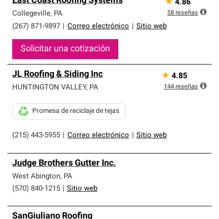
East Coast Roofing Systems
★
4.86
parte de una red exclusiva de profesionales de techos
que cumplen con altos estándares y requisitos estrictos
58
reseñas
Collegeville
,
PA
de profesionalismo y confiabilidad.
(267) 871-9897
|
Correo electrónico
|
Sitio web
Solicitar una cotización
JL Roofing & Siding Inc
★
4.85
144
reseñas
HUNTINGTON VALLEY
,
PA
Promesa de reciclaje de tejas
(215) 443-5955
|
Correo electrónico
|
Sitio web
Judge Brothers Gutter Inc.
West Abington
,
PA
(570) 840-1215
|
Sitio web
SanGiuliano Roofing