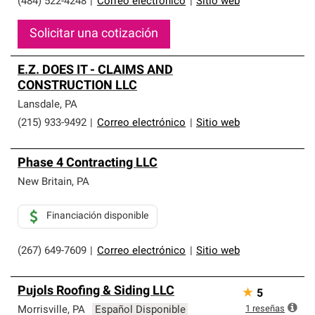
(484) 522-4248
|
Correo electrónico
|
Sitio web
Solicitar una cotización
E.Z. DOES IT - CLAIMS AND
CONSTRUCTION LLC
Lansdale
,
PA
(215) 933-9492
|
Correo electrónico
|
Sitio web
Phase 4 Contracting LLC
New Britain
,
PA
Financiación disponible
(267) 649-7609
|
Correo electrónico
|
Sitio web
Pujols Roofing & Siding LLC
★
5
1
reseñas
Morrisville
,
PA
Español Disponible