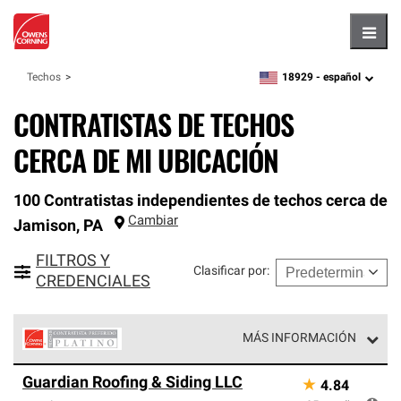
Hambu
18929 -
español
Techos
zipcode,
language
CONTRATISTAS DE TECHOS
CERCA DE MI UBICACIÓN
100 Contratistas independientes de techos cerca de
Cambiar
Jamison
,
PA
FILTROS Y
Clasificar por
:
CREDENCIALES
MÁS INFORMACIÓN
Los Contratistas Preferenciales Platinum de Owens
Guardian Roofing & Siding LLC
★
4.84
Corning constituyen el nivel superior de nuestra red