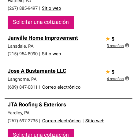
Hatfield
,
PA
(267) 885-9497
|
Sitio web
Solicitar una cotización
Janville Home Improvement
★
5
3
reseñas
Lansdale
,
PA
(215) 954-8090
|
Sitio web
Jose A Bustamante LLC
★
5
4
reseñas
Langhorne
,
PA
(609) 847-0811
|
Correo electrónico
JTA Roofing & Exteriors
Yardley
,
PA
(267) 697-2735
|
Correo electrónico
|
Sitio web
Solicitar una cotización