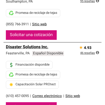
exclusiva y cumplen con estándares estrictos de
95
reseñas
Southampton
,
PA
profesionalismo, confiabilidad y destreza incomparable.
Solo ellos pueden ofrecer nuestra mejor garantía de
Promesa de reciclaje de tejas
sistemas de techos.
(855) 766-3911
|
Sitio web
Solicitar una cotización
Disaster Solutions Inc.
★
4.93
46
reseñas
Feasterville
,
PA
Español Disponible
Financiación disponible
Promesa de reciclaje de tejas
Capacitación Solar PROtect
(610) 457-0095
|
Correo electrónico
|
Sitio web