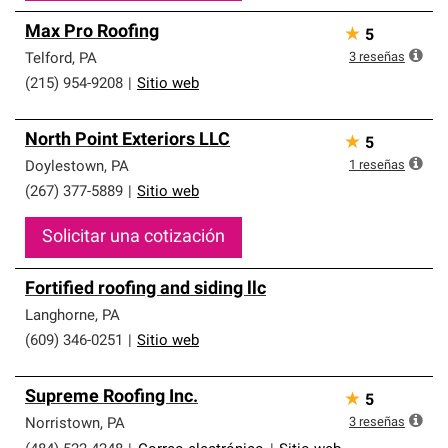
Max Pro Roofing
★
5
3
reseñas
Telford
,
PA
(215) 954-9208
|
Sitio web
North Point Exteriors LLC
★
5
1
reseñas
Doylestown
,
PA
(267) 377-5889
|
Sitio web
Solicitar una cotización
Fortified roofing and siding llc
Langhorne
,
PA
(609) 346-0251
|
Sitio web
Supreme Roofing Inc.
★
5
3
reseñas
Norristown
,
PA