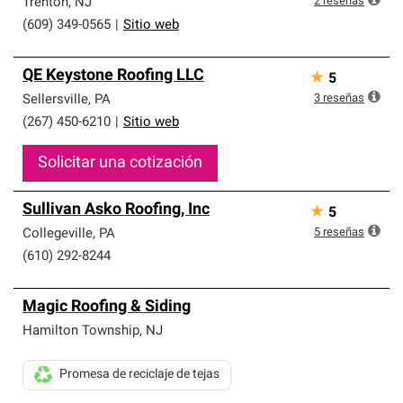
2
reseñas
Trenton
,
NJ
(609) 349-0565
|
Sitio web
QE Keystone Roofing LLC
★
5
3
reseñas
Sellersville
,
PA
(267) 450-6210
|
Sitio web
Solicitar una cotización
Sullivan Asko Roofing, Inc
★
5
5
reseñas
Collegeville
,
PA
(610) 292-8244
Magic Roofing & Siding
Hamilton Township
,
NJ
Promesa de reciclaje de tejas