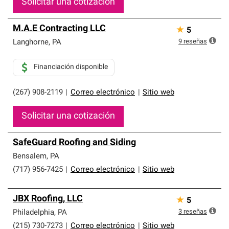
Solicitar una cotización
M.A.E Contracting LLC
★
5
9
reseñas
Langhorne
,
PA
Financiación disponible
(267) 908-2119
|
Correo electrónico
|
Sitio web
Solicitar una cotización
SafeGuard Roofing and Siding
Bensalem
,
PA
(717) 956-7425
|
Correo electrónico
|
Sitio web
JBX Roofing, LLC
★
5
3
reseñas
Philadelphia
,
PA
(215) 730-7273
|
Correo electrónico
|
Sitio web