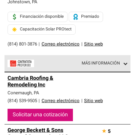
exclusiva y cumplen con estándares estrictos de
Johnstown
,
PA
profesionalismo, confiabilidad y destreza incomparable.
Solo ellos pueden ofrecer nuestra mejor garantía de
Financiación disponible
Premiado
sistemas de techos.
Capacitación Solar PROtect
(814) 801-3876
|
Correo electrónico
|
Sitio web
MÁS INFORMACIÓN
Los Contratistas Preferenciales de Owens Corning son
Cambria Roofing &
parte de una red exclusiva de profesionales de techos
Remodeling Inc
que cumplen con altos estándares y requisitos estrictos
de profesionalismo y confiabilidad.
Conemaugh
,
PA
(814) 539-9505
|
Correo electrónico
|
Sitio web
Solicitar una cotización
George Beckett & Sons
★
5