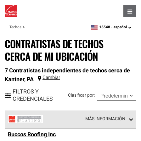
Hambu
15548 -
español
Techos
zipcode,
language
CONTRATISTAS DE TECHOS
CERCA DE MI UBICACIÓN
7 Contratistas independientes de techos cerca de
Cambiar
Kantner
,
PA
FILTROS Y
Clasificar por
:
CREDENCIALES
MÁS INFORMACIÓN
Los Contratistas Preferenciales Platinum de Owens
Buccos Roofing Inc
Corning constituyen el nivel superior de nuestra red