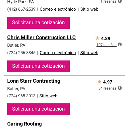
que cumplen con altos estándares y requisitos estrictos
1
reseñas
Hyde Park
,
PA
de profesionalismo y confiabilidad.
(412) 667-2539
|
Correo electrónico
|
Sitio web
Solicitar una cotización
Chris Miller Construction LLC
★
4.89
107
reseñas
Butler
,
PA
(724) 256-8845
|
Correo electrónico
|
Sitio web
Solicitar una cotización
Lonn Starr Contracting
★
4.97
34
reseñas
Butler
,
PA
(724) 968-3013
|
Sitio web
Solicitar una cotización
Garing Roofing