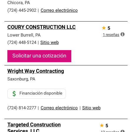
Chicora
,
PA
(724) 445-2902
|
Correo electrónico
COURY CONSTRUCTION LLC
★
5
1
reseñas
Lower Burrell
,
PA
(724) 448-5124
|
Sitio web
Solicitar una cotización
Wright Way Contracting
Saxonburg
,
PA
Financiación disponible
(724) 814-2277
|
Correo electrónico
|
Sitio web
Targeted Construction
★
5
Services, LLC