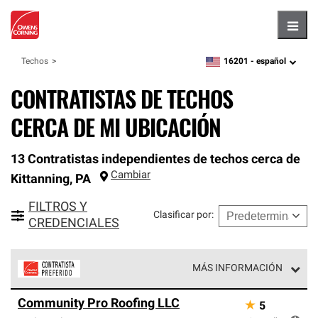
Hambu
16201 -
español
Techos
zipcode,
language
CONTRATISTAS DE TECHOS
CERCA DE MI UBICACIÓN
13 Contratistas independientes de techos cerca de
Cambiar
Kittanning
,
PA
FILTROS Y
Clasificar por
:
CREDENCIALES
MÁS INFORMACIÓN
Los Contratistas Preferenciales de Owens Corning son
Community Pro Roofing LLC
★
5
parte de una red exclusiva de profesionales de techos