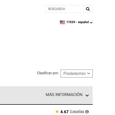
BÚSQUEDA
17039 -
español
zipcode,
language
Clasificar por
:
MÁS INFORMACIÓN
n el nivel superior de nuestra red exclusiva y
y destreza incomparable. Solo ellos pueden
★
3
reseñas
4.67