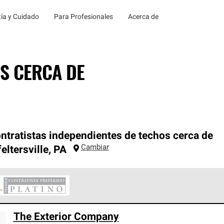
ía y Cuidado
Para Profesionales
Acerca de
S CERCA DE
ntratistas independientes de techos cerca de
Cambiar
eltersville
,
PA
ontratistas Preferenciales Platinum de Owens Corning constituye
The Exterior Company
en con estándares estrictos de profesionalismo, confiabilidad 