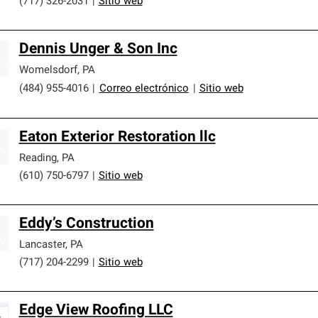
(717) 326-2031
|
Sitio web
Dennis Unger & Son Inc
Womelsdorf
,
PA
(484) 955-4016
|
Correo electrónico
|
Sitio web
Eaton Exterior Restoration llc
Reading
,
PA
(610) 750-6797
|
Sitio web
Eddy’s Construction
Lancaster
,
PA
(717) 204-2299
|
Sitio web
Edge View Roofing LLC