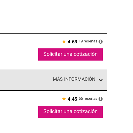
★
19
reseñas
4.63
Solicitar una cotización
MÁS INFORMACIÓN
ed exclusiva de profesionales de techos que
o y confiabilidad.
★
55
reseñas
4.45
Solicitar una cotización