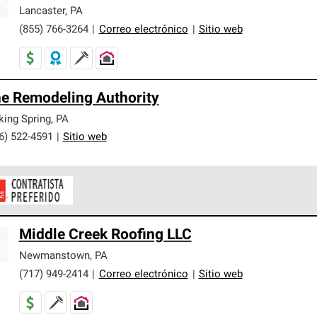
er nuestra mejor garantía de sistemas de techos.
Lancaster
,
PA
(855) 766-3264
|
Correo electrónico
|
Sitio web
e Remodeling Authority
king Spring
,
PA
6) 522-4591
|
Sitio web
ontratistas Preferenciales de Owens Corning son parte de una r
Middle Creek Roofing LLC
en con altos estándares y requisitos estrictos de profesionalism
Newmanstown
,
PA
(717) 949-2414
|
Correo electrónico
|
Sitio web