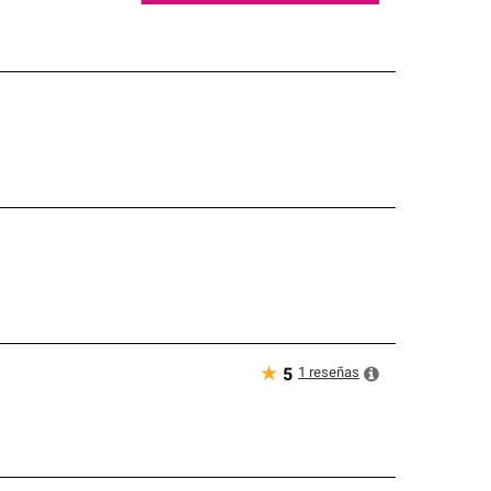
★
1
reseñas
5