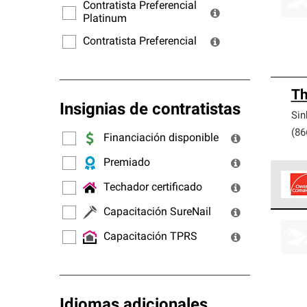
ofrec
Contratista Preferencial
Platinum
Contratista Preferencial
Th
Insignias de contratistas
Sin
(86
Financiación disponible
Premiado
Techador certificado
Capacitación SureNail
Los C
cumpl
Capacitación TPRS
Idiomas adicionales