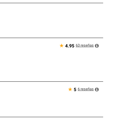
★
63
reseñas
4.95
★
6
reseñas
5