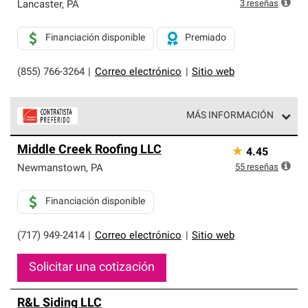
exclusiva y cumplen con estándares estrictos de
3
reseñas
Lancaster
,
PA
profesionalismo, confiabilidad y destreza incomparable.
Solo ellos pueden ofrecer nuestra mejor garantía de
Financiación disponible
Premiado
sistemas de techos.
(855) 766-3264
|
Correo electrónico
|
Sitio web
MÁS INFORMACIÓN
Los Contratistas Preferenciales de Owens Corning son
Middle Creek Roofing LLC
★
4.45
parte de una red exclusiva de profesionales de techos
que cumplen con altos estándares y requisitos estrictos
55
reseñas
Newmanstown
,
PA
de profesionalismo y confiabilidad.
Financiación disponible
(717) 949-2414
|
Correo electrónico
|
Sitio web
Solicitar una cotización
R&L Siding LLC