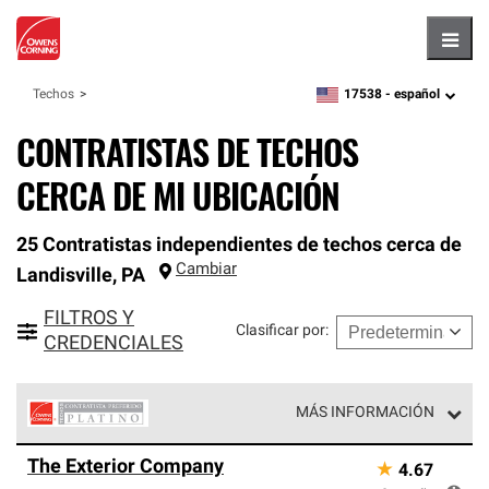
Hambu
17538 -
español
Techos
zipcode,
language
CONTRATISTAS DE TECHOS
CERCA DE MI UBICACIÓN
25 Contratistas independientes de techos cerca de
Cambiar
Landisville
,
PA
FILTROS Y
Clasificar por
:
CREDENCIALES
MÁS INFORMACIÓN
Los Contratistas Preferenciales Platinum de Owens
The Exterior Company
★
4.67
Corning constituyen el nivel superior de nuestra red