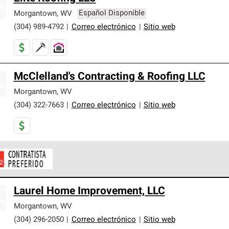
Morgantown
,
WV
Español Disponible
(304) 989-4792
|
Correo electrónico
|
Sitio web
McClelland's Contracting & Roofing LLC
Morgantown
,
WV
(304) 322-7663
|
Correo electrónico
|
Sitio web
ontratistas Preferenciales de Owens Corning son parte de una r
Laurel Home Improvement, LLC
en con altos estándares y requisitos estrictos de profesionalism
Morgantown
,
WV
(304) 296-2050
|
Correo electrónico
|
Sitio web