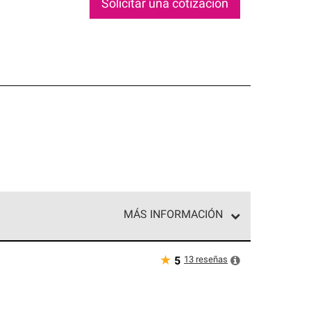
Solicitar una cotización
MÁS INFORMACIÓN
ed exclusiva de profesionales de techos que
o y confiabilidad.
★
13
reseñas
5