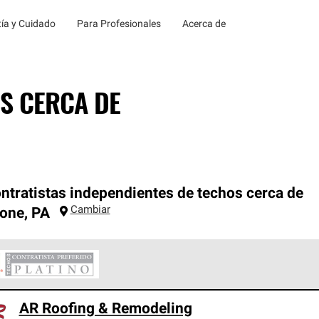
ía y Cuidado
Para Profesionales
Acerca de
S CERCA DE
ntratistas independientes de techos cerca de
Cambiar
rone
,
PA
ontratistas Preferenciales Platinum de Owens Corning constituye
AR Roofing & Remodeling
en con estándares estrictos de profesionalismo, confiabilidad 