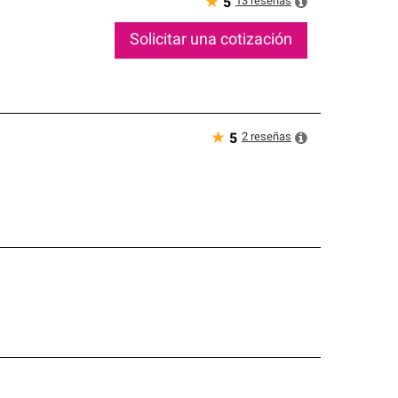
★
13
reseñas
5
Solicitar una cotización
★
2
reseñas
5