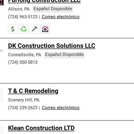
Furlong Construction LLC
Allison
,
PA
Español Disponible
(724) 963-5123
|
Correo electrónico
DK Construction Solutions LLC
Connellsville
,
PA
Español Disponible
(724) 550-5813
T & C Remodeling
Scenery Hill
,
PA
(724) 239-2623
|
Correo electrónico
Klean Construction LTD