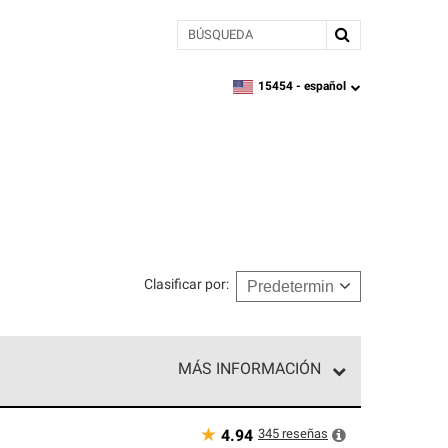
BÚSQUEDA
15454 -
español
zipcode,
language
Clasificar por
:
MÁS INFORMACIÓN
n el nivel superior de nuestra red exclusiva y
y destreza incomparable. Solo ellos pueden
★
345
reseñas
4.94