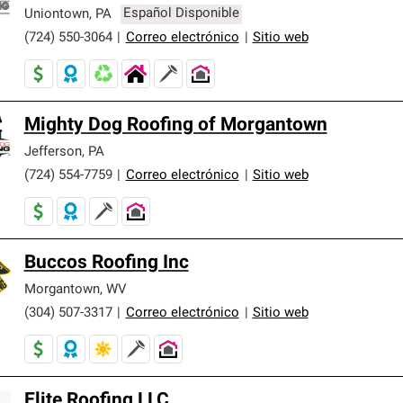
er nuestra mejor garantía de sistemas de techos.
Uniontown
,
PA
Español Disponible
(724) 550-3064
|
Correo electrónico
|
Sitio web
Mighty Dog Roofing of Morgantown
Jefferson
,
PA
(724) 554-7759
|
Correo electrónico
|
Sitio web
Buccos Roofing Inc
Morgantown
,
WV
(304) 507-3317
|
Correo electrónico
|
Sitio web
Elite Roofing LLC