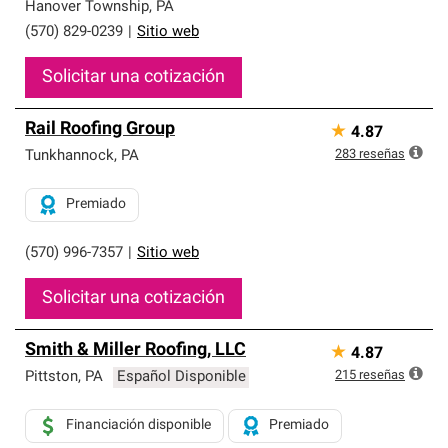
exclusiva y cumplen con estándares estrictos de
Hanover Township
,
PA
profesionalismo, confiabilidad y destreza incomparable.
(570) 829-0239
|
Sitio web
Solo ellos pueden ofrecer nuestra mejor garantía de
sistemas de techos.
Solicitar una cotización
Rail Roofing Group
★
4.87
283
reseñas
Tunkhannock
,
PA
Premiado
(570) 996-7357
|
Sitio web
Solicitar una cotización
Smith & Miller Roofing, LLC
★
4.87
215
reseñas
Pittston
,
PA
Español Disponible
Financiación disponible
Premiado