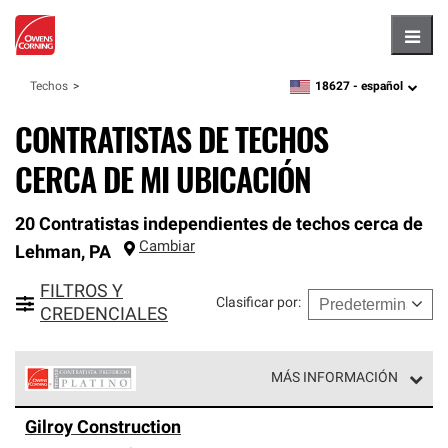
Hambu
18627 -
español
Techos
zipcode,
language
CONTRATISTAS DE TECHOS
CERCA DE MI UBICACIÓN
20 Contratistas independientes de techos cerca de
Cambiar
Lehman
,
PA
FILTROS Y
Clasificar por
:
CREDENCIALES
MÁS INFORMACIÓN
Los Contratistas Preferenciales Platinum de Owens
Gilroy Construction
Corning constituyen el nivel superior de nuestra red