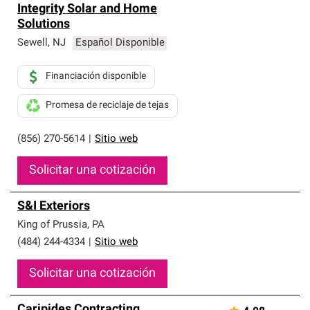
Integrity Solar and Home
Solutions
Sewell
,
NJ
Español Disponible
Financiación disponible
Promesa de reciclaje de tejas
(856) 270-5614
|
Sitio web
Solicitar una cotización
S&I Exteriors
King of Prussia
,
PA
(484) 244-4334
|
Sitio web
Solicitar una cotización
Caripides Contracting