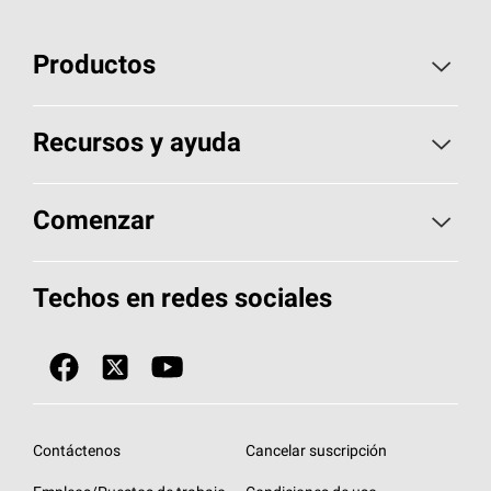
Productos
Elija sus tejas
Recursos y ayuda
Encuentre un contratista
Aspectos básicos sobre techos
Comenzar
Total Protection Roofing
System®
Herramientas de diseño y color
Llame al 1-800-GET
-
PINK®
Techos en redes sociales
Componentes para techos
Biblioteca de documentos
Contratistas de techos por ubicación
Tecnología
SureNail®
Únase a la red de contratistas de techos
Encuentre una tienda o encuentre un
Protección contra algas
StreakGuard™
distribuidor
Diseño en el techo
Contáctenos
Cancelar suscripción
Colección de techos en colores fríos
Financiamiento de techos