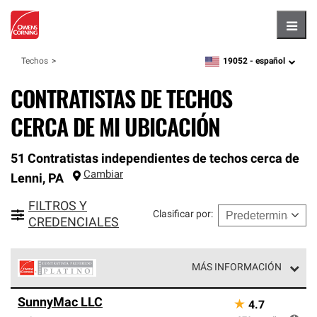
Hambu
19052 -
español
Techos
zipcode,
language
CONTRATISTAS DE TECHOS
CERCA DE MI UBICACIÓN
51 Contratistas independientes de techos cerca de
Cambiar
Lenni
,
PA
FILTROS Y
Clasificar por
:
CREDENCIALES
MÁS INFORMACIÓN
Los Contratistas Preferenciales Platinum de Owens
SunnyMac LLC
★
4.7
Corning constituyen el nivel superior de nuestra red