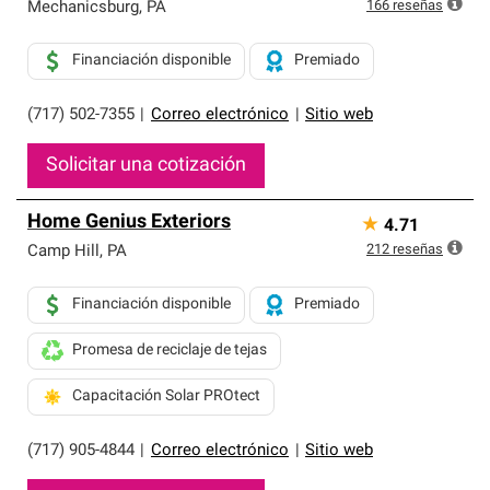
exclusiva y cumplen con estándares estrictos de
166
reseñas
Mechanicsburg
,
PA
profesionalismo, confiabilidad y destreza incomparable.
Solo ellos pueden ofrecer nuestra mejor garantía de
Financiación disponible
Premiado
sistemas de techos.
(717) 502-7355
|
Correo electrónico
|
Sitio web
Solicitar una cotización
Home Genius Exteriors
★
4.71
212
reseñas
Camp Hill
,
PA
Financiación disponible
Premiado
Promesa de reciclaje de tejas
Capacitación Solar PROtect
(717) 905-4844
|
Correo electrónico
|
Sitio web