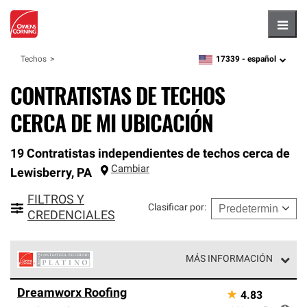
Hambu
17339 -
español
Techos
zipcode,
language
CONTRATISTAS DE TECHOS
CERCA DE MI UBICACIÓN
19 Contratistas independientes de techos cerca de
Cambiar
Lewisberry
,
PA
FILTROS Y
Clasificar por
:
CREDENCIALES
MÁS INFORMACIÓN
Los Contratistas Preferenciales Platinum de Owens
Dreamworx Roofing
★
4.83
Corning constituyen el nivel superior de nuestra red