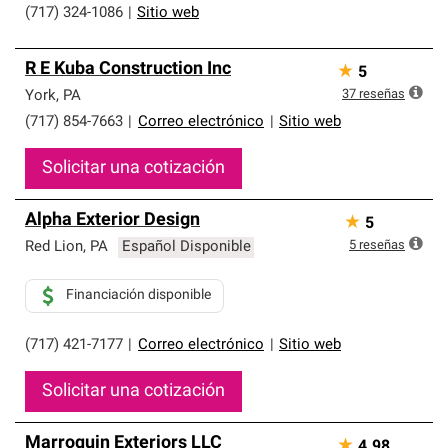
(717) 324-1086
|
Sitio web
R E Kuba Construction Inc
★
5
37
reseñas
York
,
PA
(717) 854-7663
|
Correo electrónico
|
Sitio web
Solicitar una cotización
Alpha Exterior Design
★
5
5
reseñas
Red Lion
,
PA
Español Disponible
Financiación disponible
(717) 421-7177
|
Correo electrónico
|
Sitio web
Solicitar una cotización
Marroquin Exteriors LLC
★
4.98