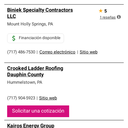
Biniek Specialty Contractors
★
5
LLC
1
reseñas
Mount Holly Springs
,
PA
Financiación disponible
(717) 486-7530
|
Correo electrónico
|
Sitio web
Crooked Ladder Roofing
Dauphin County
Hummelstown
,
PA
(717) 904-5923
|
Sitio web
Solicitar una cotización
Kairos Energy Group