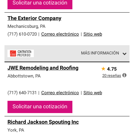
Solicitar una cotización
The Exterior Company
Mechanicsburg
,
PA
(717) 610-0720
|
Correo electrónico
|
Sitio web
MÁS INFORMACIÓN
Los Contratistas Preferenciales de Owens Corning son
JWE Remodeling and Roofing
★
4.75
parte de una red exclusiva de profesionales de techos
que cumplen con altos estándares y requisitos estrictos
20
reseñas
Abbottstown
,
PA
de profesionalismo y confiabilidad.
(717) 640-7131
|
Correo electrónico
|
Sitio web
Solicitar una cotización
Richard Jackson Spouting Inc
York
,
PA