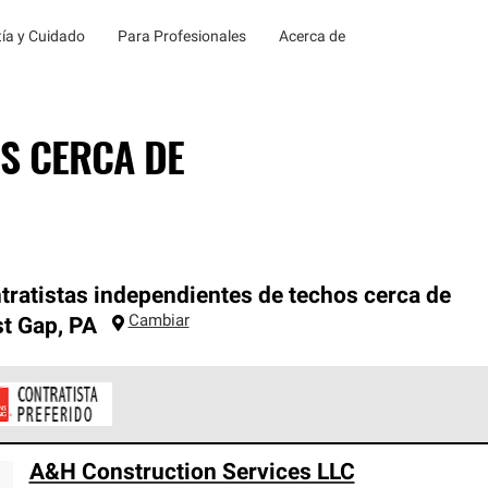
ía y Cuidado
Para Profesionales
Acerca de
S CERCA DE
tratistas independientes de techos cerca de
Cambiar
t Gap
,
PA
ontratistas Preferenciales de Owens Corning son parte de una r
A&H Construction Services LLC
en con altos estándares y requisitos estrictos de profesionalism