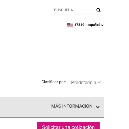
BÚSQUEDA
17840 -
español
zipcode,
language
Clasificar por
:
MÁS INFORMACIÓN
ed exclusiva de profesionales de techos que
o y confiabilidad.
Solicitar una cotización