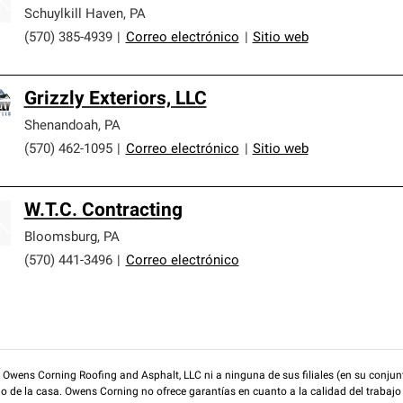
Schuylkill Haven
,
PA
(570) 385-4939
|
Correo electrónico
|
Sitio web
Grizzly Exteriors, LLC
Shenandoah
,
PA
(570) 462-1095
|
Correo electrónico
|
Sitio web
W.T.C. Contracting
Bloomsburg
,
PA
(570) 441-3496
|
Correo electrónico
wens Corning Roofing and Asphalt, LLC ni a ninguna de sus filiales (en su conjunt
rio de la casa. Owens Corning no ofrece garantías en cuanto a la calidad del trabajo