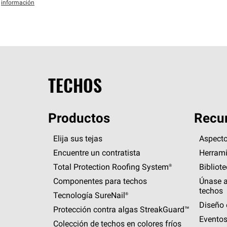
información
TECHOS
Productos
Recur
Elija sus tejas
Aspecto
Encuentre un contratista
Herrami
Total Protection Roofing
System®
Bibliot
Componentes para techos
Únase a
techos
Tecnología
SureNail®
Diseño 
Protección contra algas
StreakGuard™
Eventos
Colección de techos en colores fríos