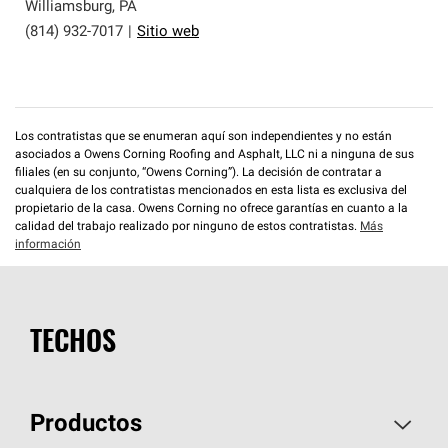
que cumplen con altos estándares y requisitos estrictos
Williamsburg
,
PA
de profesionalismo y confiabilidad.
(814) 932-7017
|
Sitio web
Los contratistas que se enumeran aquí son independientes y no están
asociados a Owens Corning Roofing and Asphalt, LLC ni a ninguna de sus
filiales (en su conjunto, “Owens Corning”). La decisión de contratar a
cualquiera de los contratistas mencionados en esta lista es exclusiva del
propietario de la casa. Owens Corning no ofrece garantías en cuanto a la
calidad del trabajo realizado por ninguno de estos contratistas.
Más
información
TECHOS
Productos