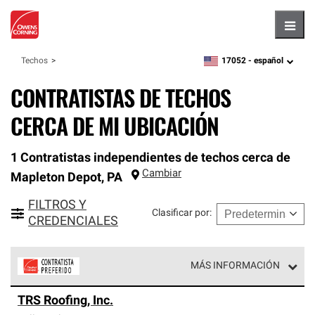
Hambu
17052 -
español
Techos
zipcode,
language
CONTRATISTAS DE TECHOS
CERCA DE MI UBICACIÓN
1 Contratistas independientes de techos cerca de
Cambiar
Mapleton Depot
,
PA
FILTROS Y
Clasificar por
:
CREDENCIALES
MÁS INFORMACIÓN
Los Contratistas Preferenciales de Owens Corning son
TRS Roofing, Inc.
parte de una red exclusiva de profesionales de techos