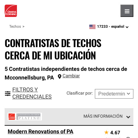
Hambu
17233 -
español
Techos
zipcode,
language
CONTRATISTAS DE TECHOS
CERCA DE MI UBICACIÓN
5 Contratistas independientes de techos cerca de
Cambiar
Mcconnellsburg
,
PA
FILTROS Y
Clasificar por
:
CREDENCIALES
MÁS INFORMACIÓN
Los Contratistas Preferenciales Platinum de Owens
Modern Renovations of PA
★
4.67
Corning constituyen el nivel superior de nuestra red