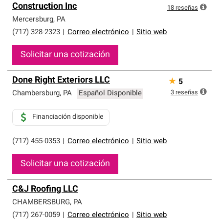
Construction Inc
18
reseñas
Mercersburg
,
PA
(717) 328-2323
|
Correo electrónico
|
Sitio web
Solicitar una cotización
Done Right Exteriors LLC
★
5
3
reseñas
Chambersburg
,
PA
Español Disponible
Financiación disponible
(717) 455-0353
|
Correo electrónico
|
Sitio web
Solicitar una cotización
C&J Roofing LLC
CHAMBERSBURG
,
PA
(717) 267-0059
|
Correo electrónico
|
Sitio web