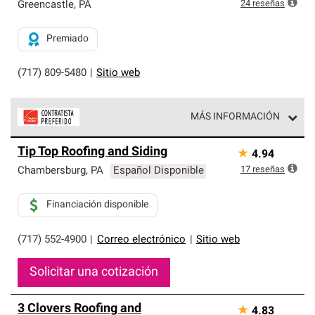
exclusiva y cumplen con estándares estrictos de
24
reseñas
Greencastle
,
PA
profesionalismo, confiabilidad y destreza incomparable.
Solo ellos pueden ofrecer nuestra mejor garantía de
Premiado
sistemas de techos.
(717) 809-5480
|
Sitio web
MÁS INFORMACIÓN
Los Contratistas Preferenciales de Owens Corning son
Tip Top Roofing and Siding
★
4.94
parte de una red exclusiva de profesionales de techos
que cumplen con altos estándares y requisitos estrictos
17
reseñas
Chambersburg
,
PA
Español Disponible
de profesionalismo y confiabilidad.
Financiación disponible
(717) 552-4900
|
Correo electrónico
|
Sitio web
Solicitar una cotización
3 Clovers Roofing and
★
4.83