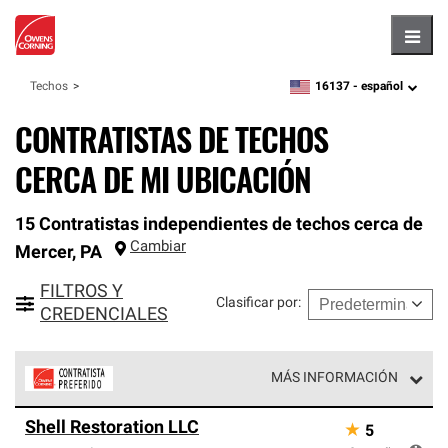
Hambu
16137 -
español
Techos
zipcode,
language
CONTRATISTAS DE TECHOS
CERCA DE MI UBICACIÓN
15 Contratistas independientes de techos cerca de
Cambiar
Mercer
,
PA
FILTROS Y
Clasificar por
:
CREDENCIALES
MÁS INFORMACIÓN
Los Contratistas Preferenciales de Owens Corning son
Shell Restoration LLC
★
5
parte de una red exclusiva de profesionales de techos