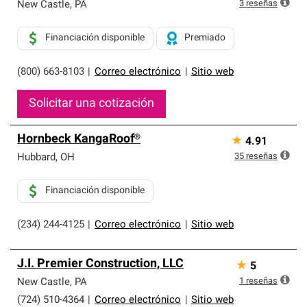
que cumplen con altos estándares y requisitos estrictos
3
reseñas
New Castle
,
PA
de profesionalismo y confiabilidad.
Financiación disponible
Premiado
(800) 663-8103
|
Correo electrónico
|
Sitio web
Solicitar una cotización
Hornbeck KangaRoof®
★
4.91
35
reseñas
Hubbard
,
OH
Financiación disponible
(234) 244-4125
|
Correo electrónico
|
Sitio web
J.I. Premier Construction, LLC
★
5
1
reseñas
New Castle
,
PA
(724) 510-4364
|
Correo electrónico
|
Sitio web